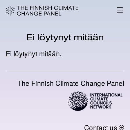
S
k
V
i
A
L
p
I
t
K
o
K
Ei löytynyt mitään
c
O
o
n
Ei löytynyt mitään.
t
e
n
t
The Finnish Climate Change Panel
Contact us