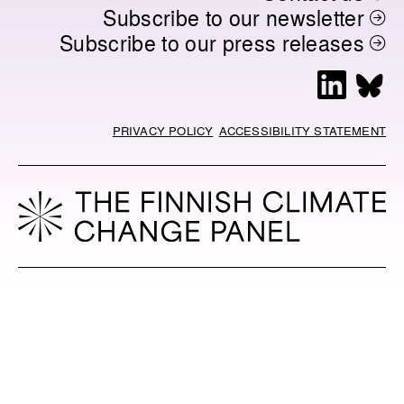
Subscribe to our newsletter
Subscribe to our press releases
L
B
i
l
n
u
PRIVACY POLICY
ACCESSIBILITY STATEMENT
k
e
e
s
d
k
I
y
n