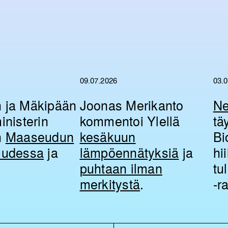
09.07.2026
03.
 ja Mäkipään
Joonas Merikanto
Ne
inisterin
kommentoi Ylellä
tä
n
Maaseudun
kesäkuun
Bi
uudessa
ja
lämpöennätyksiä
ja
hi
puhtaan ilman
tu
merkitystä
.
-ra