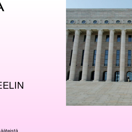
A
ELIN
ääteistä