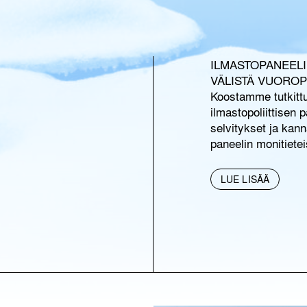
ILMASTOPANEELI 
VÄLISTÄ VUOROP
Koostamme
tutkitt
ilmastopoliittisen
p
selvitykset
ja
kann
paneelin
monitietei
LUE LISÄÄ