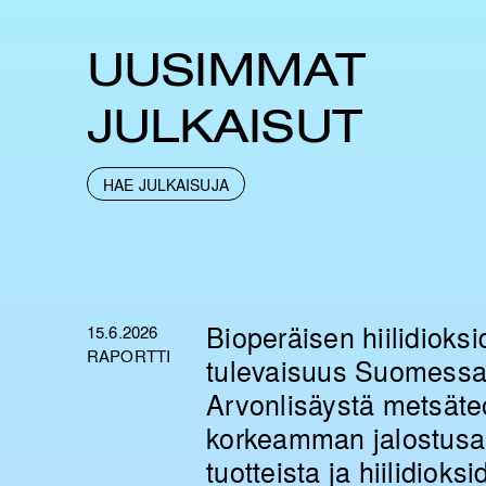
UUSIMMAT
JULKAISUT
HAE JULKAISUJA
Bioperäisen hiilidioksi
15.6.2026
RAPORTTI
tulevaisuus Suomessa
Arvonlisäystä metsäte
korkeamman jalostusa
tuotteista ja hiilidioks