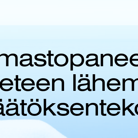
lmastopanee
tieteen läh
äätöksentek