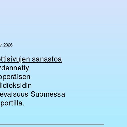
07.2026
ttisivujen sanastoa
ydennetty
operäisen
ilidioksidin
levaisuus Suomessa
portilla.