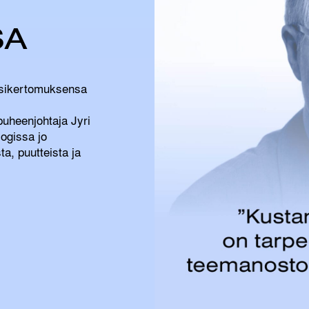
SA
osikertomuksensa
uheenjohtaja Jyri
ogissa jo
a, puutteista ja