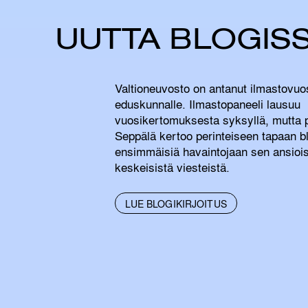
UUTTA BLOGIS
Valtioneuvosto on antanut ilmastovu
eduskunnalle. Ilmastopaneeli lausuu
vuosikertomuksesta syksyllä, mutta p
Seppälä kertoo perinteiseen tapaan bl
ensimmäisiä havaintojaan sen ansioist
keskeisistä viesteistä.
L
LUE BLOGIKIRJOITUS
U
E
L
I
S
Ä
Ä
A
I
H