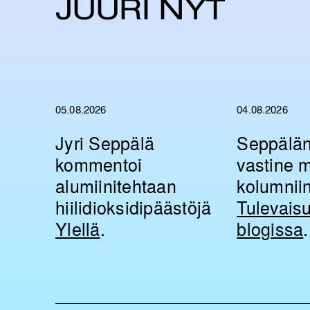
JUURI NYT
05.08.2026
04.08.2026
Jyri Seppälä
Seppälän
kommentoi
vastine m
alumiinitehtaan
kolumnii
hiilidioksidipäästöjä
Tulevais
Ylellä
.
blogissa
.