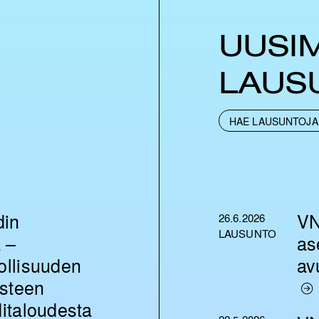
UUSI
LAUS
HAE LAUSUNTOJA
din
VN
26.6.2026
LAUSUNTO
 –
as
ollisuuden
av
steen
iditaloudesta