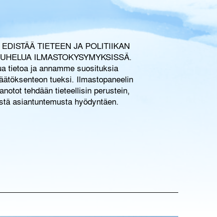
EDISTÄÄ TIETEEN JA POLITIIKAN
UHELUA ILMASTOKYSYMYKSISSÄ.
ua
tietoa
ja
annamme
suosituksia
äätöksenteon
tueksi
. Ilmastopaneelin
anotot
tehdään
tieteellisin
perustein
,
stä
asiantuntemusta
hyödyntäen
.