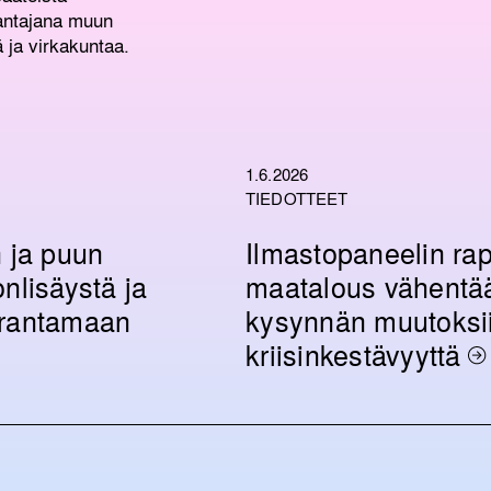
nantajana muun
ä ja virkakuntaa.
1.6.2026
TIEDOTTEET
n ja puun
Ilmastopaneelin rap
nlisäystä ja
maatalous vähentää
arantamaan
kysynnän muutoksii
kriisinkestävyyttä