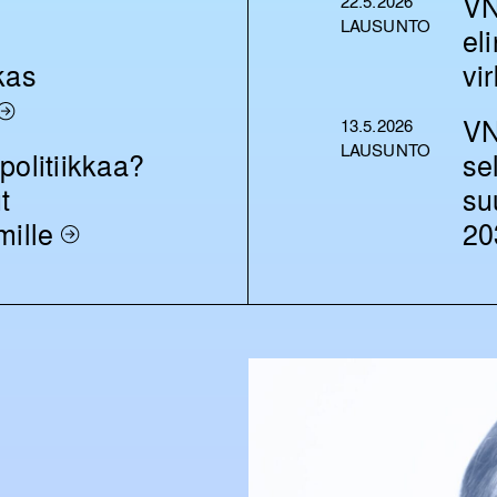
VN
22.5.2026
LAUSUNTO
el
kas
vi
VN
13.5.2026
LAUSUNTO
politiikkaa?
se
t
su
mille
20