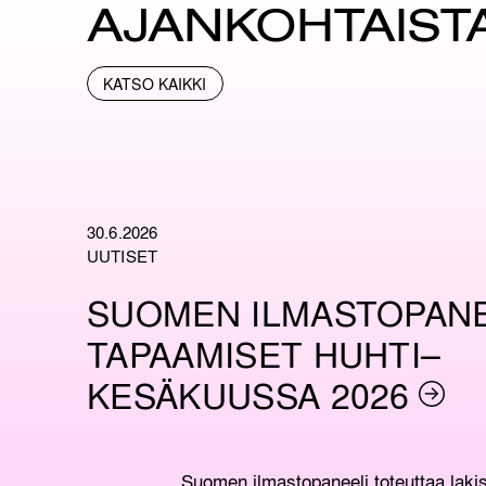
AJAN­KOHTAIST
KATSO KAIKKI
30.6.2026
UUTISET
SUOMEN ILMASTOPANE
TAPAAMISET HUHTI–
KESÄKUUSSA 2026
Suomen ilmastopaneeli toteuttaa lakis