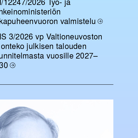
/12247/2026 Työ- ja
inkeinoministeriön
rkapuheenvuoron valmistelu
S 3/2026 vp Valtioneuvoston
lonteko julkisen talouden
unnitelmasta vuosille 2027–
30