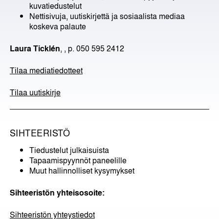
kuvatiedustelut
Nettisivuja, uutiskirjettä ja sosiaalista mediaa
koskeva palaute
Laura Ticklén
,
, p. 050 595 2412
Tilaa mediatiedotteet
Tilaa uutiskirje
SIHTEERISTÖ
Tiedustelut julkaisuista
Tapaamispyynnöt paneelille
Muut hallinnolliset kysymykset
Sihteeristön yhteisosoite:
Sihteeristön yhteystiedot