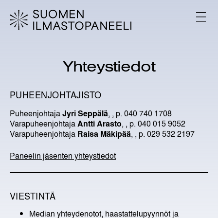
H
y
V
p
A
L
p
I
ä
K
ä
K
Yhteystiedot
s
O
i
s
PUHEENJOHTAJISTO
ä
l
Puheenjohtaja
Jyri Seppälä
,
, p. 040 740 1708
t
Varapuheenjohtaja
Antti Arasto
,
, p. 040 015 9052
ö
Varapuheenjohtaja
Raisa Mäkipää
,
, p. 029 532 2197
ö
n
Paneelin jäsenten yhteystiedot
VIESTINTÄ
Median yhteydenotot, haastattelupyynnöt ja