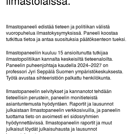
ilmastolaissa.
Ilmastopaneeli edistää tieteen ja politiikan välistä
vuoropuhelua ilmastokysymyksissä. Paneeli koostaa
tutkittua tietoa ja antaa suosituksia päätöksenteon tueksi.
Ilmastopaneeliin kuuluu 15 ansioitunutta tutkijaa
ilmastopolitiikan kannalta keskeisiltä tieteenaloilta.
Paneelin puheenjohtaja kaudella 2024–2027 on
professori Jyri Seppälä Suomen ympäristökeskuksesta.
Työtä avustaa sihteeristöön palkattu henkilökunta.
Ilmastopaneelin selvitykset ja kannanotot tehdään
tieteellisin perustein, paneelin monitieteistä
asiantuntemusta hyödyntäen. Raportit ja lausunnot
julkaistaan Ilmastopaneelin verkkosivuilla, ja paneelin
tuottama tieto on avoimesti eri sidosryhmien
hyödynnettävissä. Ilmastopaneelin raportit ja muut
julkaisut löydät julkaisuhausta ja lausunnot