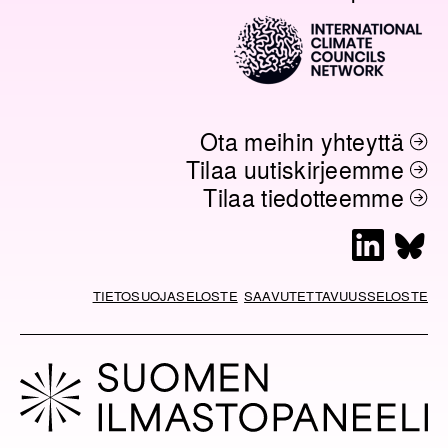
Ota meihin yhteyttä
Tilaa uutiskirjeemme
Tilaa tiedotteemme
L
B
i
l
n
u
TIETOSUOJASELOSTE
SAAVUTETTAVUUSSELOSTE
k
e
e
s
d
k
I
y
n