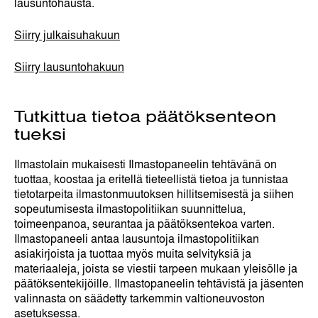
lausuntohausta.
Siirry julkaisuhakuun
Siirry lausuntohakuun
Tutkittua tietoa päätöksenteon
tueksi
Ilmastolain mukaisesti Ilmastopaneelin tehtävänä on
tuottaa, koostaa ja eritellä tieteellistä tietoa ja tunnistaa
tietotarpeita ilmastonmuutoksen hillitsemisestä ja siihen
sopeutumisesta ilmastopolitiikan suunnittelua,
toimeenpanoa, seurantaa ja päätöksentekoa varten.
Ilmastopaneeli antaa lausuntoja ilmastopolitiikan
asiakirjoista ja tuottaa myös muita selvityksiä ja
materiaaleja, joista se viestii tarpeen mukaan yleisölle ja
päätöksentekijöille. Ilmastopaneelin tehtävistä ja jäsenten
valinnasta on säädetty tarkemmin valtioneuvoston
asetuksessa.