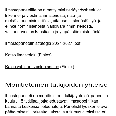
Ilmastopaneelille on nimetty ministeriöyhdyshenkilöt
liikenne- ja viestintäministeriöstä, maa- ja
metsätalousministeriöstä, oikeusministeriöstä, työ- ja
elinkeinoministeriöstä, valtiovarainministeriöstä,
valtioneuvoston kansliasta ja ympäristöministeriöstä.
Ilmastopaneelin strategia 2024-2027
(pdf)
Katso ilmastolaki
(Finlex)
Katso valtioneuvoston asetus
(Finlex)
Monitieteinen tutkijoiden yhteisö
Ilmastopaneeli on monitieteinen tutkijayhteisö: paneeliin
kuuluu 15 tutkijaa, jotka edustavat ilmastopolitiikan
kannalta keskeisiä tieteenaloja. Panelistit työskentelevät
päätoimisesti korkeakouluissa ja tutkimuslaitoksissa eri