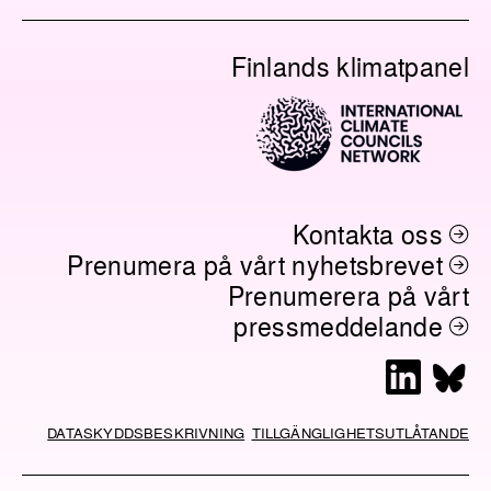
Finlands klimatpanel
Kontakta oss
Prenumera på vårt nyhetsbrevet
Prenumerera på vårt
pressmeddelande
L
B
i
l
n
u
DATASKYDDSBESKRIVNING
TILLGÄNGLIGHETSUTLÅTANDE
k
e