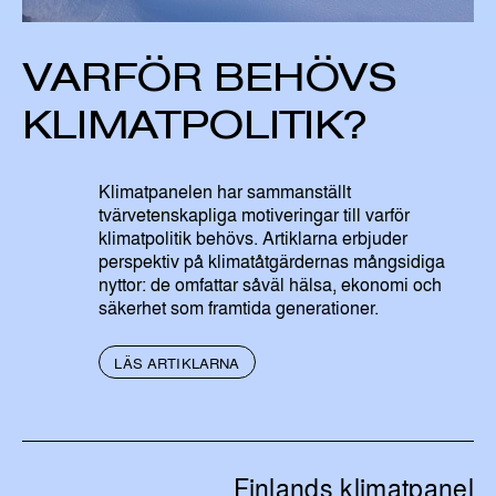
VARFÖR BEHÖVS
KLIMATPOLITIK?
Klimatpanelen har sammanställt
tvärvetenskapliga motiveringar till varför
klimatpolitik behövs. Artiklarna erbjuder
perspektiv på klimatåtgärdernas mångsidiga
nyttor: de omfattar såväl hälsa, ekonomi och
säkerhet som framtida generationer.
L
LÄS ARTIKLARNA
Ä
S
M
E
R
O
M
V
Finlands klimatpanel
A