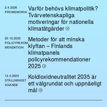
Varför behövs klimatpolitik?
2.4.2026
PROMEMORIA
Tvärvetenskapliga
motiveringar för nationella
klimatåtgärder
Metoder för att minska
20.10.2025
POLICYREKOM
klyftan – Finlands
MENDATION
klimatpanels
policyrekommendationer
2025
Koldioxidneutralitet 2035 är
13.3.2025
STÄLLNINGST
ett välgrundat och uppnåeligt
AGANDE
mål