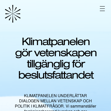
H
o
V
p
A
L
p
I
a
K
t
K
i
O
Klimatpanelen
l
l
gör vetenskapen
i
n
n
tillgänglig för
e
h
beslutsfattandet
å
l
l
KLIMATPANELEN UNDERLÄTTAR
DIALOGEN MELLAN VETENSKAP OCH
POLITIK I KLIMATFRÅGOR. Vi sammanställer