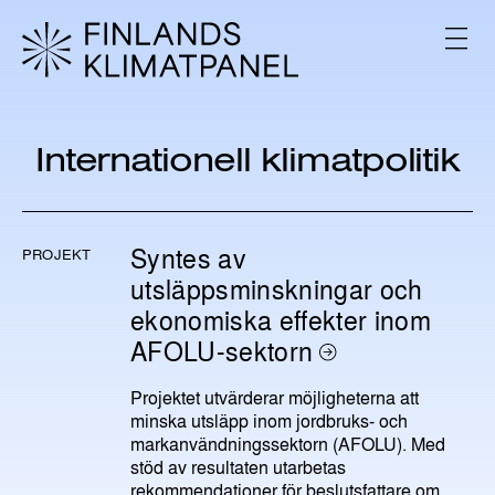
H
o
V
p
A
L
p
I
a
K
t
K
i
O
Internationell klimatpolitik
l
l
i
n
Syntes av
PROJEKT
n
utsläppsminskningar och
e
h
ekonomiska effekter inom
å
AFOLU-sektorn
l
l
Projektet utvärderar möjligheterna att
minska utsläpp inom jordbruks- och
markanvändningssektorn (AFOLU). Med
stöd av resultaten utarbetas
rekommendationer för beslutsfattare om