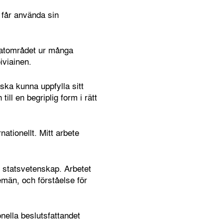
 får använda sin
limatområdet ur många
iviainen.
ska kunna uppfylla sitt
ll en begriplig form i rätt
ationellt. Mitt arbete
i statsvetenskap. Arbetet
män, och förståelse för
onella beslutsfattandet