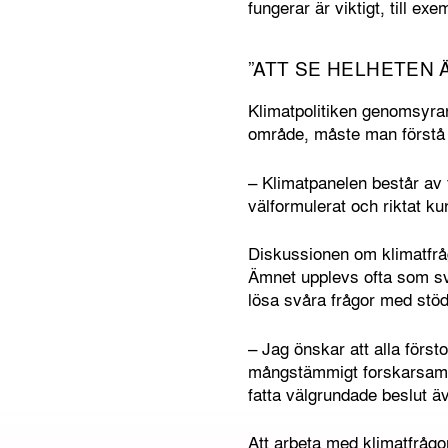
fungerar är viktigt, till e
”ATT SE HELHETEN Ä
Klimatpolitiken genomsyra
område, måste man förstå 
– Klimatpanelen består av
välformulerat och riktat k
Diskussionen om klimatfrågo
Ämnet upplevs ofta som svår
lösa svåra frågor med stöd
– Jag önskar att alla förs
mångstämmigt forskarsamhäl
fatta välgrundade beslut äv
Att arbeta med klimatfrågo