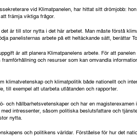
ssekreterare vid Klimatpanelen, har hittat sitt drömjobb: hon
tt främja viktiga frågor.
 det är till stor nytta i det här arbetet. Man måste förstå k
ödja panelisternas arbete på ett heltäckande sätt, berättar To
pgift är att planera Klimatpanelens arbete. För att panelen 
framförhållning och resurser som kan omvandla information ti
m klimatvetenskap och klimatpolitik både nationellt och intern
, till exempel att utarbeta utlåtanden och rapporter.
ljö- och hållbarhetsvetenskaper och har en magisterexamen 
ed intressenter, såsom politiska beslutsfattare och tjänste
stor nytta.
enskapens och politikens världar. Förståelse för hur det nati