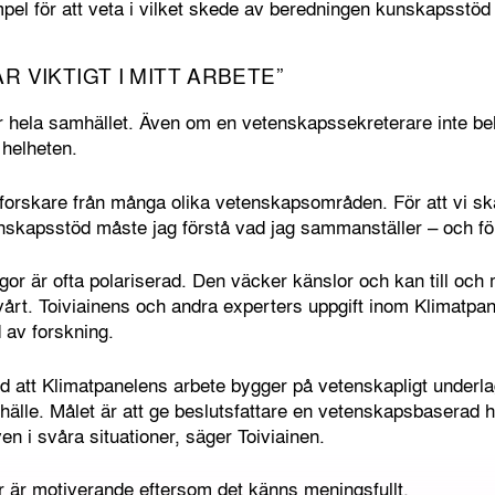
xempel för att veta i vilket skede av beredningen kunskapsstö
R VIKTIGT I MITT ARBETE”
r hela samhället. Även om en vetenskapssekreterare inte be
helheten.
 forskare från många olika vetenskapsområden. För att vi s
unskapsstöd måste jag förstå vad jag sammanställer – och för
r är ofta polariserad. Den väcker känslor och kan till och me
t. Toiviainens och andra experters uppgift inom Klimatpanele
 av forskning.
tod att Klimatpanelens arbete bygger på vetenskapligt underl
le. Målet är att ge beslutsfattare en vetenskapsbaserad he
en i svåra situationer, säger Toiviainen.
r är motiverande eftersom det känns meningsfullt.