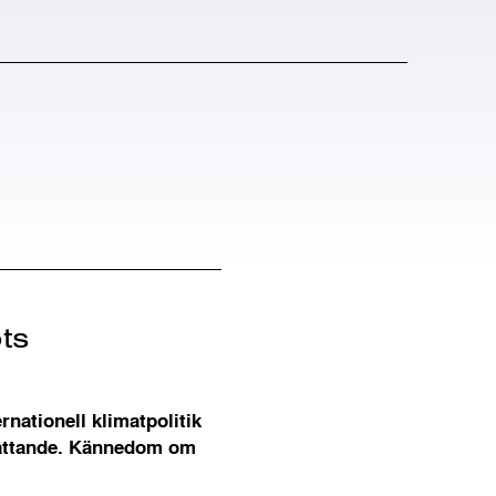
öts
rnationell klimatpolitik
sfattande. Kännedom om