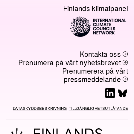
Finlands klimatpanel
Kontakta oss
Prenumera på vårt nyhetsbrevet
Prenumerera på vårt
pressmeddelande
L
B
i
l
n
u
DATASKYDDSBESKRIVNING
TILLGÄNGLIGHETSUTLÅTANDE
k
e
e
s