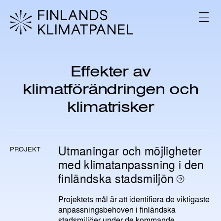
H
o
V
p
A
L
p
I
a
K
t
K
i
O
Effekter av
l
klimatförändringen och
l
i
klimatrisker
n
n
e
h
Utmaningar och möjligheter
å
PROJEKT
l
med klimatanpassning i den
l
finländska stadsmiljön
Projektets mål är att identifiera de viktigaste
anpassningsbehoven i finländska
stadsmiljöer under de kommande