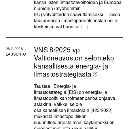
kansallisten ilmastotavoitteiden ja Euroopa
n unionin (myöhemmin
EU) velvoitteiden saavuttamiseksi. Tässä
lausunnossa Ilmastopaneeli nostaa esiin
keskeisimmät huomiot […]
VNS 8/2025 vp
26.2.2026
LAUSUNTO
Valtioneuvoston selonteko
kansallisesta energia- ja
ilmastostrategiasta
Taustaa Energia- ja
ilmastostrategia (EIS) on energia- ja
ilmastopolitiikan toimeenpanoa ohjaava
asiakirja. Vaikkei se ole
osa kansallisen ilmastolain (423/2022)
mukaista ilmastopolitiikan
suunnittelujärjestelmää, käytännöksi on
muodostunut, että kukin hallitus