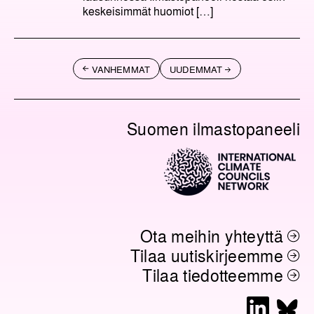
keskeisimmät huomiot […]
A
VANHEMMAT
UUDEMMAT
r
t
i
Suomen ilmastopaneeli
k
k
e
l
i
e
Ota meihin yhteyttä
n
Tilaa uutiskirjeemme
s
Tilaa tiedotteemme
e
l
L
B
a