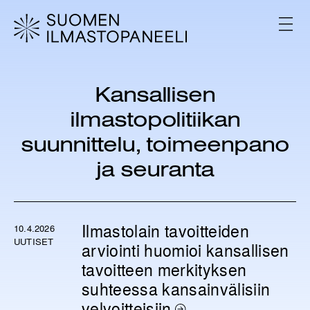
H
y
V
p
A
L
p
I
ä
K
ä
K
Kansallisen
s
O
i
ilmastopolitiikan
s
ä
suunnittelu, toimeenpano
l
ja seuranta
t
ö
ö
n
Ilmastolain tavoitteiden
10.4.2026
UUTISET
arviointi huomioi kansallisen
tavoitteen merkityksen
suhteessa kansainvälisiin
velvoitteisiin