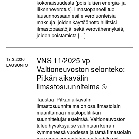
kokonaisuudesta (pois lukien energia- ja
liikenneverotus). Ilmastopaneeli tuo
lausunnossaan esille veroluonteisia
maksuja, joiden käyttöönotto hillitsisi
ilmastopäästöjä, sekä verovähennyksiä,
joiden poistamista […]
VNS 11/2025 vp
13.3.2026
LAUSUNTO
Valtioneuvoston selonteko:
Pitkän aikavälin
ilmastosuunnitelma
Taustaa Pitkän aikavälin
ilmastosuunnitelma on osa ilmastolain
määrittämää ilmastopolitiikan
suunnittelujärjestelmää. Valtioneuvoston
tulee hyväksyä se vähintään kerran
kymmenessä vuodessa ja tämä ilmastolain
mukainen suunnitelma on laadittu nyt