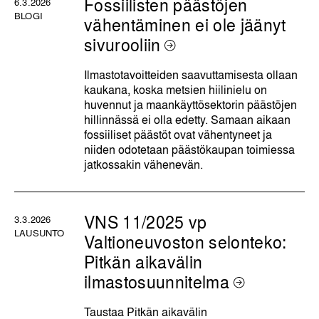
Fossiilisten päästöjen
6.3.2026
BLOGI
vähentäminen ei ole jäänyt
sivurooliin
Ilmastotavoitteiden saavuttamisesta ollaan
kaukana, koska metsien hiilinielu on
huvennut ja maankäyttösektorin päästöjen
hillinnässä ei olla edetty. Samaan aikaan
fossiiliset päästöt ovat vähentyneet ja
niiden odotetaan päästökaupan toimiessa
jatkossakin vähenevän.
VNS 11/2025 vp
3.3.2026
LAUSUNTO
Valtioneuvoston selonteko:
Pitkän aikavälin
ilmastosuunnitelma
Taustaa Pitkän aikavälin