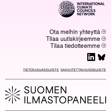
Ota meihin yhteyttä
Tilaa uutiskirjeemme
Tilaa tiedotteemme
L
B
i
l
n
u
TIETOSUOJASELOSTE
SAAVUTETTAVUUSSELOSTE
k
e
e
s
d
k
I
y
n