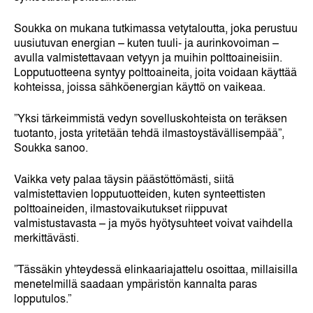
Soukka on mukana tutkimassa vetytaloutta, joka perustuu
uusiutuvan energian – kuten tuuli- ja aurinkovoiman –
avulla valmistettavaan vetyyn ja muihin polttoaineisiin.
Lopputuotteena syntyy polttoaineita, joita voidaan käyttää
kohteissa, joissa sähköenergian käyttö on vaikeaa.
”Yksi tärkeimmistä vedyn sovelluskohteista on teräksen
tuotanto, josta yritetään tehdä ilmastoystävällisempää”,
Soukka sanoo.
Vaikka vety palaa täysin päästöttömästi, siitä
valmistettavien lopputuotteiden, kuten synteettisten
polttoaineiden, ilmastovaikutukset riippuvat
valmistustavasta – ja myös hyötysuhteet voivat vaihdella
merkittävästi.
”Tässäkin yhteydessä elinkaariajattelu osoittaa, millaisilla
menetelmillä saadaan ympäristön kannalta paras
lopputulos.”