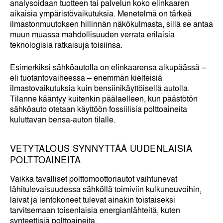
analysoidaan tuotteen tai palvelun koko elinkaaren
aikaisia ympäristövaikutuksia. Menetelmä on tärkeä
ilmastonmuutoksen hillinnän näkökulmasta, sillä se antaa
muun muassa mahdollisuuden verrata erilaisia
teknologisia ratkaisuja toisiinsa.
Esimerkiksi sähköautolla on elinkaarensa alkupäässä –
eli tuotantovaiheessa – enemmän kielteisiä
ilmastovaikutuksia kuin bensiinikäyttöisellä autolla.
Tilanne kääntyy kuitenkin päälaelleen, kun päästötön
sähköauto otetaan käyttöön fossiilisia polttoaineita
kuluttavan bensa-auton tilalle.
VETYTALOUS SYNNYTTÄÄ UUDENLAISIA
POLTTOAINEITA
Vaikka tavalliset polttomoottoriautot vaihtunevat
lähitulevaisuudessa sähköllä toimiviin kulkuneuvoihin,
laivat ja lentokoneet tulevat ainakin toistaiseksi
tarvitsemaan toisenlaisia energianlähteitä, kuten
synteettisiä polttoaineita.