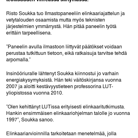
Risto Soukka tuo Ilmastopaneeliin elinkaariajattelun ja
vetytalouden osaamista mutta myös teknisten
järjestelmien ymmärrystä. Hän pitää paneelin työtä
erittäin tarpeellisena.
”Paneelin avulla ilmastoon liittyvät päätökset voidaan
perustaa tutkittuun tietoon, eikä ratkaisuja tarvitse tehdä
arpomalla.”
Insinööriuralle lähtenyt Soukka kiinnostui jo varhain
energiakysymyksistä. Hän teki väitöskirjansa vuonna
2007 ja aloitti kestävyystieteen professorina LUT-
yliopistossa vuonna 2010.
”Olen kehittänyt LUTissa erityisesti elinkaaritutkimusta.
Hankin ensimmäisen elinkaariohjelman talolle jo vuonna
1997”, Soukka sanoo.
Elinkaariarvioinnilla tarkoitetaan menetelmää, jolla