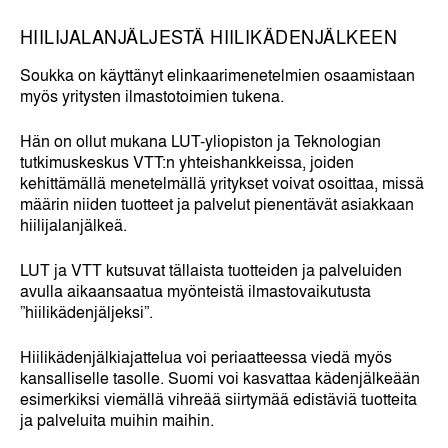
HIILIJALANJÄLJESTÄ HIILIKÄDENJÄLKEEN
Soukka on käyttänyt elinkaarimenetelmien osaamistaan
myös yritysten ilmastotoimien tukena.
Hän on ollut mukana LUT-yliopiston ja Teknologian
tutkimuskeskus VTT:n yhteishankkeissa, joiden
kehittämällä menetelmällä yritykset voivat osoittaa, missä
määrin niiden tuotteet ja palvelut pienentävät asiakkaan
hiilijalanjälkeä.
LUT ja VTT kutsuvat tällaista tuotteiden ja palveluiden
avulla aikaansaatua myönteistä ilmastovaikutusta
”hiilikädenjäljeksi”.
Hiilikädenjälkiajattelua voi periaatteessa viedä myös
kansalliselle tasolle. Suomi voi kasvattaa kädenjälkeään
esimerkiksi viemällä vihreää siirtymää edistäviä tuotteita
ja palveluita muihin maihin.