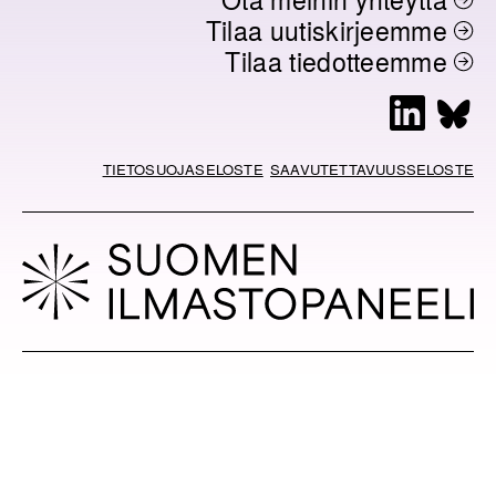
Tilaa uutiskirjeemme
Tilaa tiedotteemme
L
B
i
l
n
u
TIETOSUOJASELOSTE
SAAVUTETTAVUUSSELOSTE
k
e
e
s
d
k
I
y
n