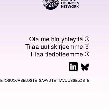
Ota meihin yhteyttä
Tilaa uutiskirjeemme
Tilaa tiedotteemme
L
B
i
l
n
u
IETOSUOJASELOSTE
SAAVUTETTAVUUSSELOSTE
k
e
e
s
d
k