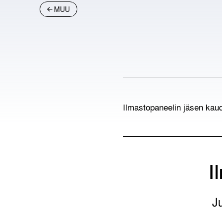
MUU
Ilmastopaneelin jäsen kau
I
J