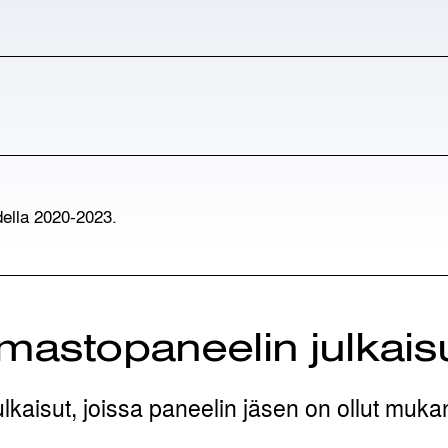
della 2020-2023.
lmastopaneelin julkais
ulkaisut, joissa paneelin jäsen on ollut muka