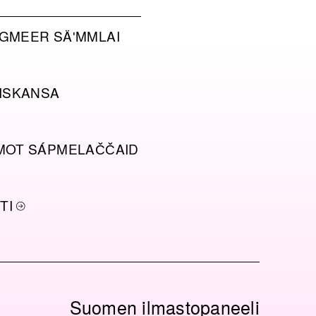
GMEER SÄʹMMLAI
ISKANSA
MOT SÁPMELAČČAID
TI
Suomen ilmastopaneeli