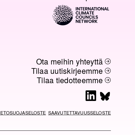
Ota meihin yhteyttä
Tilaa uutiskirjeemme
Tilaa tiedotteemme
L
B
i
l
n
u
IETOSUOJASELOSTE
SAAVUTETTAVUUSSELOSTE
k
e
e
s