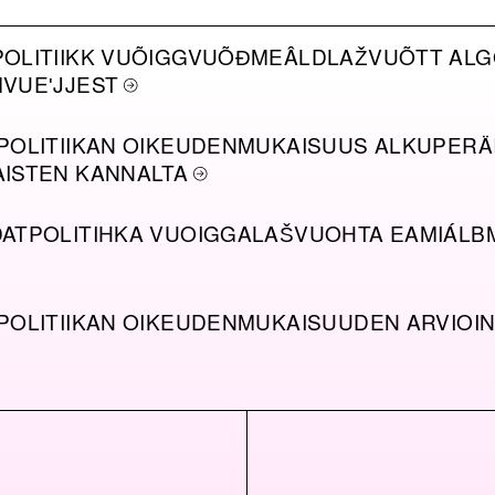
OLITIIKK VUÕIGGVUÕĐMEÂLDLAŽVUÕTT ALG
VUEʹJJEST
POLITIIKAN OIKEUDENMUKAISUUS ALKUPERÄ
ISTEN KANNALTA
ATPOLITIHKA VUOIGGALAŠVUOHTA EAMIÁLB
POLITIIKAN OIKEUDENMUKAISUUDEN ARVIOIN