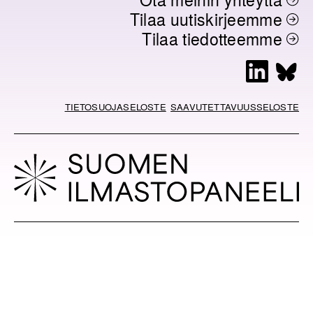
Tilaa uutiskirjeemme
Tilaa tiedotteemme
L
B
i
l
n
u
TIETOSUOJASELOSTE
SAAVUTETTAVUUSSELOSTE
k
e
e
s
d
k
I
y
n