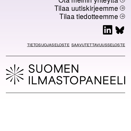
Tilaa uutiskirjeemme
Tilaa tiedotteemme
L
B
i
l
n
u
TIETOSUOJASELOSTE
SAAVUTETTAVUUSSELOSTE
k
e
e
s
d
k
I
y
n