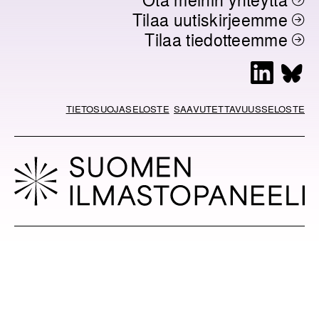
Tilaa uutiskirjeemme
Tilaa tiedotteemme
L
B
i
l
n
u
TIETOSUOJASELOSTE
SAAVUTETTAVUUSSELOSTE
k
e
e
s
d
k
I
y
n