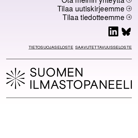
Tilaa uutiskirjeemme
Tilaa tiedotteemme
L
B
i
l
n
u
TIETOSUOJASELOSTE
SAAVUTETTAVUUSSELOSTE
k
e
e
s
d
k
I
y
n