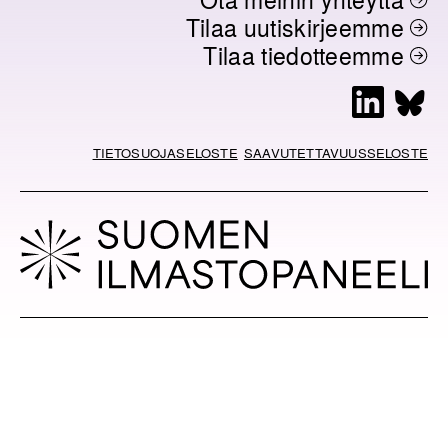
Tilaa uutiskirjeemme
Tilaa tiedotteemme
L
B
i
l
n
u
TIETOSUOJASELOSTE
SAAVUTETTAVUUSSELOSTE
k
e
e
s
d
k
I
y
n