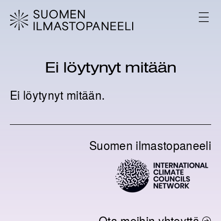
H
y
V
p
A
L
p
I
ä
K
ä
K
Ei löytynyt mitään
s
O
i
s
Ei löytynyt mitään.
ä
l
t
ö
ö
Suomen ilmastopaneeli
n
Ota meihin yhteyttä