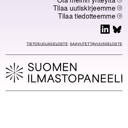
Tilaa uutiskirjeemme
Tilaa tiedotteemme
L
B
i
l
n
u
TIETOSUOJASELOSTE
SAAVUTETTAVUUSSELOSTE
k
e
e
s
d
k
I
y
n