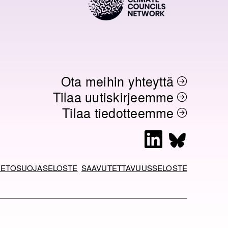
Ota meihin yhteyttä
Tilaa uutiskirjeemme
Tilaa tiedotteemme
L
B
i
l
n
u
IETOSUOJASELOSTE
SAAVUTETTAVUUSSELOSTE
k
e
e
s
d
k