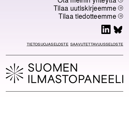
Tilaa uutiskirjeemme
Tilaa tiedotteemme
L
B
i
l
n
u
TIETOSUOJASELOSTE
SAAVUTETTAVUUSSELOSTE
k
e
e
s
d
k
I
y
n