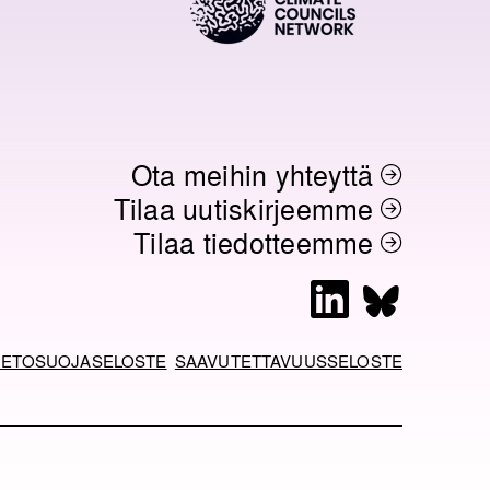
Ota meihin yhteyttä
Tilaa uutiskirjeemme
Tilaa tiedotteemme
L
B
i
l
n
u
IETOSUOJASELOSTE
SAAVUTETTAVUUSSELOSTE
k
e
e
s
d
k