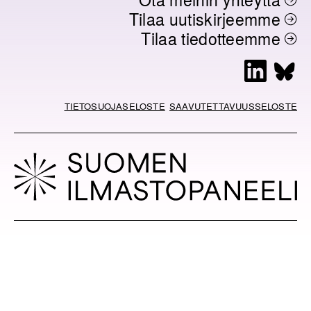
Tilaa uutiskirjeemme
Tilaa tiedotteemme
L
B
i
l
n
u
TIETOSUOJASELOSTE
SAAVUTETTAVUUSSELOSTE
k
e
e
s
d
k
I
y
n