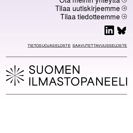
Tilaa uutiskirjeemme
Tilaa tiedotteemme
L
B
i
l
n
u
TIETOSUOJASELOSTE
SAAVUTETTAVUUSSELOSTE
k
e
e
s
d
k
I
y
n