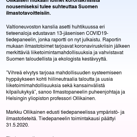
nousemiseksi tulee suhteuttaa Suomen
ilmastotavoitteisiin.
Valtioneuvoston kanslia asetti huhtikuussa eri
tieteenaloja edustavan 13-jäsenisen COVID19-
tiedepaneelin, jonka raportti on nyt julkaistu. Raportin
mukaan ilmastotoimet tarjoavat koronaviruskriisin jälkeen
merkittäviä liiketoimintamahdollisuuksia ja vahvistavat
Suomen taloudellista ja ekologista kestävyyttä.
”Vihreä elvytys tarjoaa mahdollisuuden systeemiseen
hyppäykseen kohti hiilineutraalia taloutta ja uusia
liiketoimimahdollisuuksia sekä kansainvälistä
kilpailukykyä”, sanoo Ilmastopaneelin puheenjohtaja ja
Helsingin yliopiston professori Ollikainen.
Markku Ollikainen edusti tiedepaneelissa ympäristö- ja
ilmastotieteitä. Tiedepaneelin toimintakausi päättyi
31.5.2020.