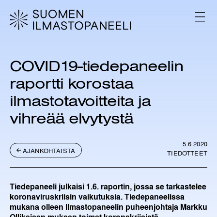
H
y
V
p
A
L
p
I
ä
K
ä
K
COVID19-tiedepaneelin
s
O
i
raportti korostaa
s
ä
ilmastotavoitteita ja
l
vihreää elvytystä
t
ö
ö
5.6.2020
n
AJANKOHTAISTA
TIEDOTTEET
Tiedepaneeli julkaisi 1.6. raportin, jossa se tarkastelee
koronaviruskriisin vaikutuksia. Tiedepaneelissa
mukana olleen Ilmastopaneelin puheenjohtaja Markku
Ollikaisen mukaan toimet koronakriisistä