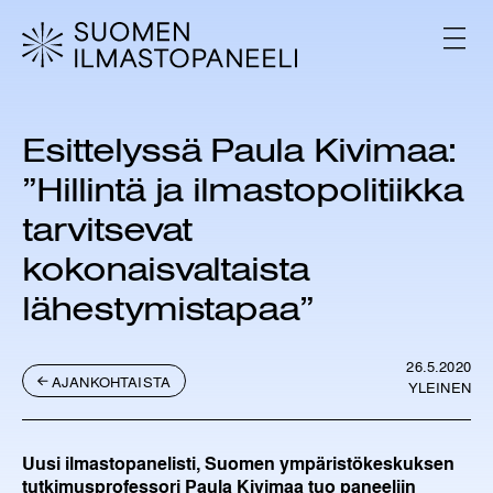
H
y
V
p
A
L
p
I
ä
K
ä
K
Esittelyssä Paula Kivimaa:
s
O
i
”Hillintä ja ilmastopolitiikka
s
ä
tarvitsevat
l
kokonaisvaltaista
t
ö
lähestymistapaa”
ö
n
26.5.2020
AJANKOHTAISTA
YLEINEN
Uusi ilmastopanelisti, Suomen ympäristökeskuksen
tutkimusprofessori Paula Kivimaa tuo paneeliin