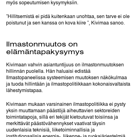
myös sopeutumisen kysymyksiin.
”Hillitsemistä ei pidä kuitenkaan unohtaa, sen tarve ei ole
poistunut ja sen kanssa on kova kiire ”, Kivimaa sanoo.
Ilmastonmuutos on
elämäntapakysymys
Kivimaan vahvin asiantuntijuus on ilmastonmuutoksen
hillinnän puolella. Hän haluaisi edistää
Ilmastopaneelissa systeemisen muutoksen näkökulmaa
ja tuoda hillintään ja ilmastopolitiikkaan kokonaisvaltaista
lähestymistapaa.
Kivimaan mukaan varsinainen ilmastopolitiikka ei pysty
yksin muuttamaan päästöjä aiheuttavien sektoreiden
toimintatapoja, sillä eri tekijät kietoutuvat toisiinsa ja
merkittävät päästövähennykset vaativat täysin
uudenlaisia teknisiä, liiketoiminnallisia ja
institutionaalisia energia-, liikenne- ja ruokajärjestelmiä.