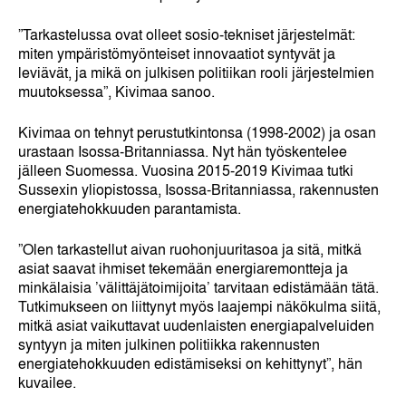
”Tarkastelussa ovat olleet sosio-tekniset järjestelmät:
miten ympäristömyönteiset innovaatiot syntyvät ja
leviävät, ja mikä on julkisen politiikan rooli järjestelmien
muutoksessa”, Kivimaa sanoo.
Kivimaa on tehnyt perustutkintonsa (1998-2002) ja osan
urastaan Isossa-Britanniassa. Nyt hän työskentelee
jälleen Suomessa. Vuosina 2015-2019 Kivimaa tutki
Sussexin yliopistossa, Isossa-Britanniassa, rakennusten
energiatehokkuuden parantamista.
”Olen tarkastellut aivan ruohonjuuritasoa ja sitä, mitkä
asiat saavat ihmiset tekemään energiaremontteja ja
minkälaisia ’välittäjätoimijoita’ tarvitaan edistämään tätä.
Tutkimukseen on liittynyt myös laajempi näkökulma siitä,
mitkä asiat vaikuttavat uudenlaisten energiapalveluiden
syntyyn ja miten julkinen politiikka rakennusten
energiatehokkuuden edistämiseksi on kehittynyt”, hän
kuvailee.