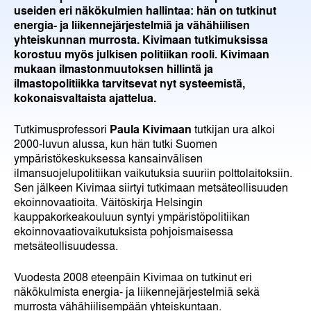
useiden eri näkökulmien hallintaa: hän on tutkinut
energia- ja liikennejärjestelmiä ja vähähiilisen
yhteiskunnan murrosta. Kivimaan tutkimuksissa
korostuu myös julkisen politiikan rooli. Kivimaan
mukaan ilmastonmuutoksen hillintä ja
ilmastopolitiikka tarvitsevat nyt systeemistä,
kokonaisvaltaista ajattelua.
Tutkimusprofessori
Paula Kivimaan
tutkijan ura alkoi
2000-luvun alussa, kun hän tutki Suomen
ympäristökeskuksessa kansainvälisen
ilmansuojelupolitiikan vaikutuksia suuriin polttolaitoksiin.
Sen jälkeen Kivimaa siirtyi tutkimaan metsäteollisuuden
ekoinnovaatioita. Väitöskirja Helsingin
kauppakorkeakouluun syntyi ympäristöpolitiikan
ekoinnovaatiovaikutuksista pohjoismaisessa
metsäteollisuudessa.
Vuodesta 2008 eteenpäin Kivimaa on tutkinut eri
näkökulmista energia- ja liikennejärjestelmiä sekä
murrosta vähähiilisempään yhteiskuntaan.