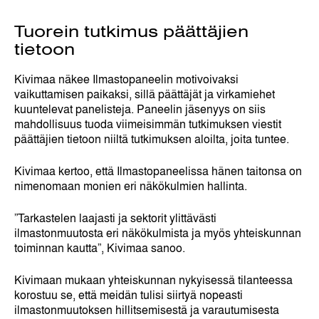
Tuorein tutkimus päättäjien
tietoon
Kivimaa näkee Ilmastopaneelin motivoivaksi
vaikuttamisen paikaksi, sillä päättäjät ja virkamiehet
kuuntelevat panelisteja. Paneelin jäsenyys on siis
mahdollisuus tuoda viimeisimmän tutkimuksen viestit
päättäjien tietoon niiltä tutkimuksen aloilta, joita tuntee.
Kivimaa kertoo, että Ilmastopaneelissa hänen taitonsa on
nimenomaan monien eri näkökulmien hallinta.
”Tarkastelen laajasti ja sektorit ylittävästi
ilmastonmuutosta eri näkökulmista ja myös yhteiskunnan
toiminnan kautta”, Kivimaa sanoo.
Kivimaan mukaan yhteiskunnan nykyisessä tilanteessa
korostuu se, että meidän tulisi siirtyä nopeasti
ilmastonmuutoksen hillitsemisestä ja varautumisesta