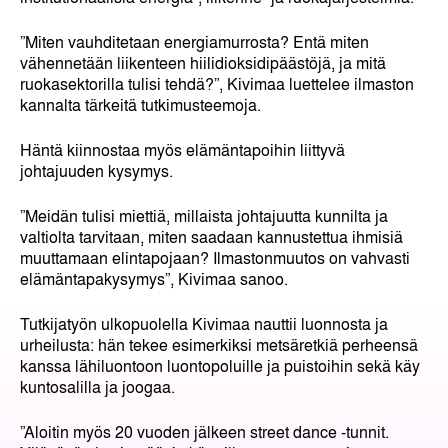
”Miten vauhditetaan energiamurrosta? Entä miten
vähennetään liikenteen hiilidioksidipäästöjä, ja mitä
ruokasektorilla tulisi tehdä?”, Kivimaa luettelee ilmaston
kannalta tärkeitä tutkimusteemoja.
Häntä kiinnostaa myös elämäntapoihin liittyvä
johtajuuden kysymys.
”Meidän tulisi miettiä, millaista johtajuutta kunnilta ja
valtiolta tarvitaan, miten saadaan kannustettua ihmisiä
muuttamaan elintapojaan? Ilmastonmuutos on vahvasti
elämäntapakysymys”, Kivimaa sanoo.
Tutkijatyön ulkopuolella Kivimaa nauttii luonnosta ja
urheilusta: hän tekee esimerkiksi metsäretkiä perheensä
kanssa lähiluontoon luontopoluille ja puistoihin sekä käy
kuntosalilla ja joogaa.
”Aloitin myös 20 vuoden jälkeen street dance -tunnit.