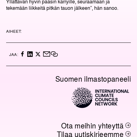
Yllättävän hyvin pääsin kärryille, seuraamaan ja
tekemään liikkeitä pitkän tauon jälkeen”, hän sanoo.
AIHEET:
F
L
X
M
K
JAA:
A
I
A
O
C
N
I
P
E
K
L
I
Suomen ilmastopaneeli
B
E
O
O
D
I
O
I
L
K
N
I
N
K
K
I
Ota meihin yhteyttä
Tilaa uutiskirjeemme