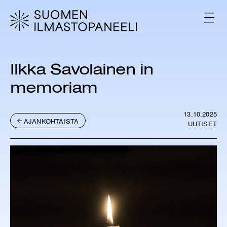
H
y
V
p
A
L
p
I
ä
K
ä
K
Ilkka Savolainen in
s
O
i
memoriam
s
ä
l
13.10.2025
AJANKOHTAISTA
t
UUTISET
ö
ö
n