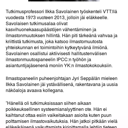
Tutkimusprofessori Ilkka Savolainen työskenteli VTT:llä
vuodesta 1973 vuoteen 2013, jolloin jäi eläkkeelle.
Savolaisen tutkimusalaa olivat
kasvihuonekaasupäästöjen vähentäminen ja
ilmastonmuutoksen hillintä. Hän piti tärkeänä vahvaa ja
kriittistä tutkimusta, joka katsoo ilmastomuutosta
yhteiskunnan eri toimintoihin kytkeytyvänä ilmiönä.
Savolainen osallistui aktiivisesti hallitustenvälisen
ilmastonmuutospaneelin IPCC:n työhön ja
asiantuntijajäsenenä moniin YK:n ilmastokokouksiin.
Ilmastopaneelin puheenjohtajan Jyri Seppälän mieleen
Ilkka Savolainen jäi ystävällisenä, rakentavana ja uusia
näköaloja avaava kollegana.
”Hänellä oli tutkimuksissaan siihen aikaan
poikkeuksellinen systeemianalyyttinen ote. Hän ei
kaihtanut ottaa esiin vaikeitakaan asioita kuten puun
polttamisen ilmastovaikutuksia. Hän jatkoi pitkään vielä
eläkeikäisenä vaikuttamista kirjoittamalla lehtiin tieteen