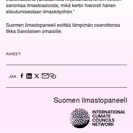
sanomaa ilmastoasioista, mikä kertoi hienosti hänen
sitoutumisestaan ilmastotyöhön.”
Suomen ilmastopaneeli esittää lämpimän osanottonsa
Ilkka Savolaisen omaisille.
AIHEET:
F
L
X
M
K
JAA:
A
I
A
O
C
N
I
P
E
K
L
I
Suomen ilmastopaneeli
B
E
O
O
D
I
O
I
L
K
N
I
N
K
K