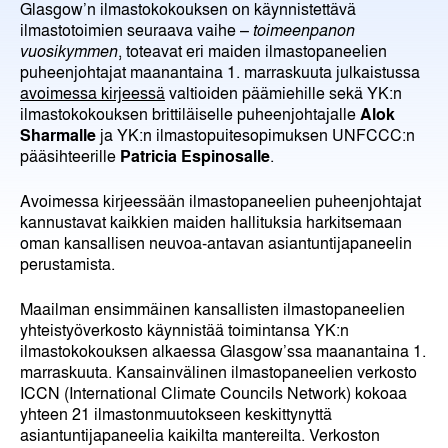
Glasgow’n ilmastokokouksen on käynnistettävä
ilmastotoimien seuraava vaihe –
toimeenpanon
vuosikymmen
, toteavat eri maiden ilmastopaneelien
puheenjohtajat maanantaina 1. marraskuuta julkaistussa
avoimessa kirjeessä
valtioiden päämiehille sekä YK:n
ilmastokokouksen brittiläiselle puheenjohtajalle
Alok
Sharmalle
ja YK:n ilmastopuitesopimuksen UNFCCC:n
pääsihteerille
Patricia Espinosalle
.
Avoimessa kirjeessään ilmastopaneelien puheenjohtajat
kannustavat kaikkien maiden hallituksia harkitsemaan
oman kansallisen neuvoa-antavan asiantuntijapaneelin
perustamista.
Maailman ensimmäinen kansallisten ilmastopaneelien
yhteistyöverkosto käynnistää toimintansa YK:n
ilmastokokouksen alkaessa Glasgow’ssa maanantaina 1.
marraskuuta. Kansainvälinen ilmastopaneelien verkosto
ICCN (International Climate Councils Network) kokoaa
yhteen 21 ilmastonmuutokseen keskittynyttä
asiantuntijapaneelia kaikilta mantereilta. Verkoston