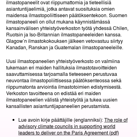
ilmastopaneelit ovat riippumattomia ja tieteellisiä
asiantuntijaelimiä, jotka antavat suosituksia omien
maidensa ilmastopoliittiseen päätöksentekoon. Suomen
ilmastopaneeli on ollut mukana käynnistämässä
kansainvälisen yhteistyöverkoston työtä yhdessä Chilen,
Ruotsin ja Iso-Britannian ilmastopaneeleiden kanssa.
Glagow’n ilmastokokouksen jälkeen vetovastuu siirtyy
Kanadan, Ranskan ja Guatemalan ilmastopaneeleille.
Uusi ilmastopaneelien yhteistyöverkosto on valmiina
tukemaan eri maiden hallituksia ilmastotavoitteiden
saavuttamisessa tarjoamalla tieteeseen perustuvaa
neuvontaa ilmastopoliittisessa päätöksenteossa sekä
riippumatonta arviointia ilmastotoimien edistymisestä.
Verkoston tavoitteena on edistää eri maiden
ilmastopaneelien välistä yhteistyötä ja tukea uusien
kansallisten asiantuntijapaneelien perustamista.
Lue avoin kirje päättäjille (englanniksi):
The role of
advisory climate councils in supporting world
leaders to deliver on the Paris Agreement (pdf)