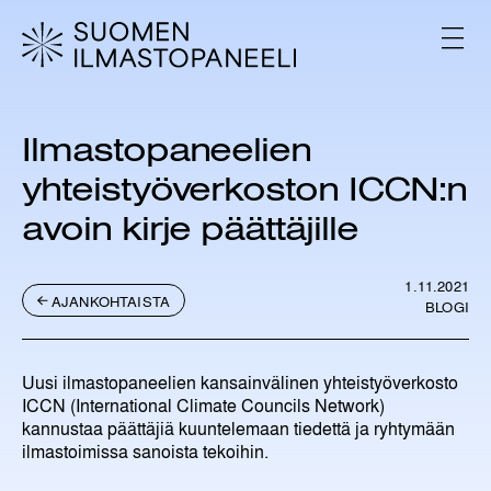
H
y
V
p
A
L
p
I
ä
K
ä
K
Ilmastopaneelien
s
O
i
yhteistyöverkoston ICCN:n
s
ä
avoin kirje päättäjille
l
t
ö
1.11.2021
AJANKOHTAISTA
BLOGI
ö
n
Uusi ilmastopaneelien kansainvälinen yhteistyöverkosto
ICCN (International Climate Councils Network)
kannustaa päättäjiä kuuntelemaan tiedettä ja ryhtymään
ilmastoimissa sanoista tekoihin.