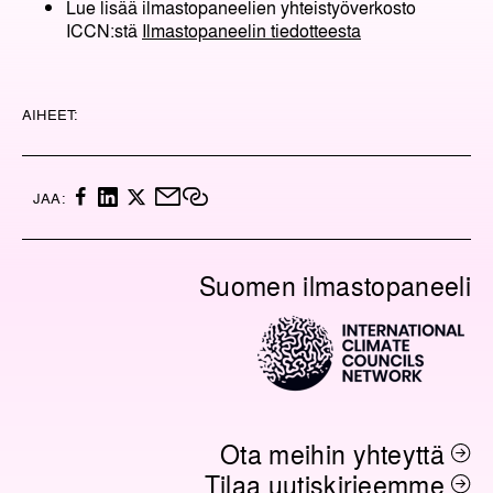
Lue lisää ilmastopaneelien yhteistyöverkosto
ICCN:stä
Ilmastopaneelin tiedotteesta
AIHEET:
F
L
X
M
K
JAA:
A
I
A
O
C
N
I
P
E
K
L
I
Suomen ilmastopaneeli
B
E
O
O
D
I
O
I
L
K
N
I
N
K
K
I
Ota meihin yhteyttä
Tilaa uutiskirjeemme