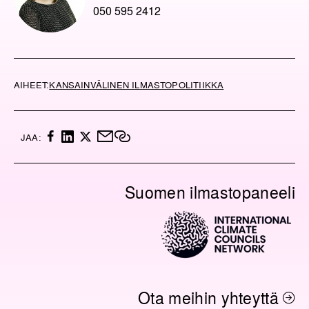
050 595 2412
AIHEET:
KANSAINVÄLINEN ILMASTOPOLITIIKKA
F
L
X
M
K
JAA:
A
I
A
O
C
N
I
P
E
K
L
I
Suomen ilmastopaneeli
B
E
O
O
D
I
O
I
L
K
N
I
N
K
K
I
Ota meihin yhteyttä