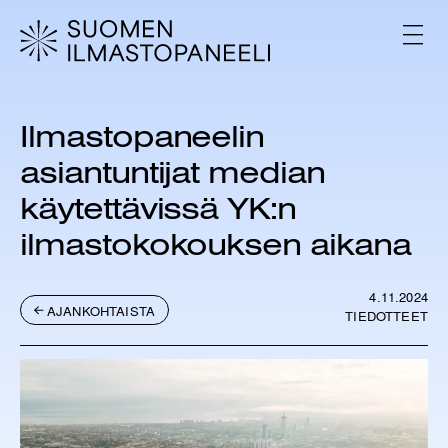
H
y
V
p
A
L
p
I
ä
K
ä
K
Ilmastopaneelin
s
O
i
asiantuntijat median
s
ä
käytettävissä YK:n
l
ilmastokokouksen aikana
t
ö
ö
4.11.2024
n
AJANKOHTAISTA
TIEDOTTEET