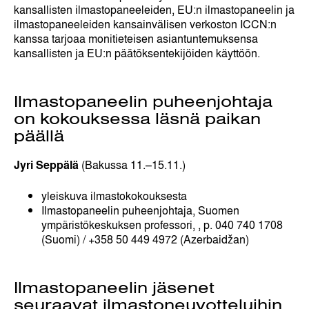
kansallisten ilmastopaneeleiden, EU:n ilmastopaneelin ja
ilmastopaneeleiden kansainvälisen verkoston ICCN:n
kanssa tarjoaa monitieteisen asiantuntemuksensa
kansallisten ja EU:n päätöksentekijöiden käyttöön.
Ilmastopaneelin puheenjohtaja
on kokouksessa läsnä paikan
päällä
Jyri Seppälä
(Bakussa 11.–15.11.)
yleiskuva ilmastokokouksesta
Ilmastopaneelin puheenjohtaja, Suomen
ympäristökeskuksen professori,
, p. 040 740 1708
(Suomi) / +358 50 449 4972 (Azerbaidžan)
Ilmastopaneelin jäsenet
seuraavat ilmastoneuvotteluihin