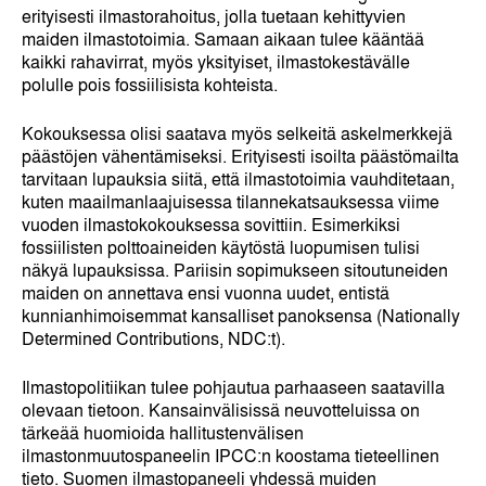
erityisesti ilmastorahoitus, jolla tuetaan kehittyvien
maiden ilmastotoimia. Samaan aikaan tulee kääntää
kaikki rahavirrat, myös yksityiset, ilmastokestävälle
polulle pois fossiilisista kohteista.
Kokouksessa olisi saatava myös selkeitä askelmerkkejä
päästöjen vähentämiseksi. Erityisesti isoilta päästömailta
tarvitaan lupauksia siitä, että ilmastotoimia vauhditetaan,
kuten maailmanlaajuisessa tilannekatsauksessa viime
vuoden ilmastokokouksessa sovittiin. Esimerkiksi
fossiilisten polttoaineiden käytöstä luopumisen tulisi
näkyä lupauksissa. Pariisin sopimukseen sitoutuneiden
maiden on annettava ensi vuonna uudet, entistä
kunnianhimoisemmat kansalliset panoksensa (Nationally
Determined Contributions, NDC:t).
Ilmastopolitiikan tulee pohjautua parhaaseen saatavilla
olevaan tietoon. Kansainvälisissä neuvotteluissa on
tärkeää huomioida hallitustenvälisen
ilmastonmuutospaneelin IPCC:n koostama tieteellinen
tieto. Suomen ilmastopaneeli yhdessä muiden