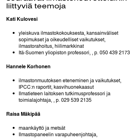
liittyviä teemoja
Kati Kulovesi
yleiskuva ilmastokokouksesta, kansainväliset
sopimukset ja oikeudelliset vaikutukset,
ilmastorahoitus, hiilimarkkinat
Itä-Suomen yliopiston professori,
, p. 050 439 2173
Hannele Korhonen
ilmastonmuutoksen eteneminen ja vaikutukset,
IPCC:n raportit, kasvihuonekaasut
Ilmatieteen laitoksen tutkimusprofessori ja
toimialajohtaja,
, p. 029 539 2135
Raisa Mäkipää
maankäyttö ja metsät
Ilmastopaneelin varapuheenjohtaja,