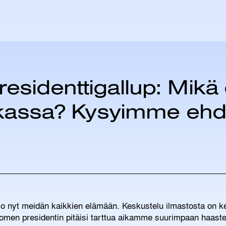
residenttigallup: Mikä
tiikassa? Kysyimme ehd
jo nyt meidän kaikkien elämään. Keskustelu ilmastosta on k
men presidentin pitäisi tarttua aikamme suurimpaan haast