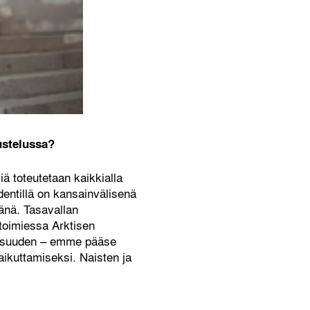
ustelussa?
ä toteutetaan kaikkialla
dentillä on kansainvälisenä
jänä. Tasavallan
 toimiessa Arktisen
lisuuden – emme pääse
aikuttamiseksi. Naisten ja