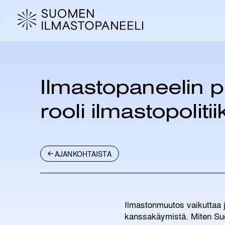
H
y
p
p
ä
ä
s
Ilmastopaneelin p
i
s
rooli ilmastopoli
ä
l
t
ö
AJANKOHTAISTA
ö
n
Ilmastonmuutos vaikuttaa 
kanssakäymistä. Miten Suo