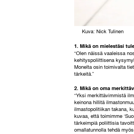
Kuva: Nick Tulinen
1. Mikä on mielestäsi tul
“Olen näissä vaaleissa nos
kehityspoliittisena kysymy
Monelta osin toimivalta tie
tärkeitä.”
2. Mikä on oma merkittäv
“Yksi merkittävimmistä ilm
keinona hillitä ilmastonmu
ilmastopolitiikan takana, k
kuvaa, että toimimme ‘Suom
tärkeimpiä poliittisia tavoi
omallatunnolla tehdä myös