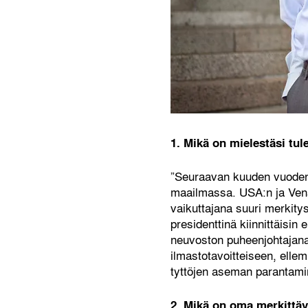
1. Mikä on mielestäsi tul
”Seuraavan kuuden vuoden a
maailmassa. USA:n ja Venäj
vaikuttajana suuri merkitys
presidenttinä kiinnittäisin
neuvoston puheenjohtajana
ilmastotavoitteiseen, elle
tyttöjen aseman parantami
2. Mikä on oma merkittäv