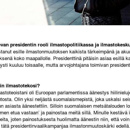
evan presidentin rooli ilmastopolitiikassa ja ilmastokesk
tanut esille ilmastonmuutoksen kaikista tärkeimpänä ja akuu
ksenä koko maapallolle. Presidenttinä pitäisin asiaa esillä k
tysti kuuluu toisaalle, mutta arvojohtajana toimivan presidenti
in ilmastotekosi?
astoteoistani oli Euroopan parlamentissa äänestys hiiliniel
utosta. Olin yksi neljästä suomalaismepistä, joka uskalsi s
un asiasta äänestettiin. Silloin suomalaisen metsätalouden lo
en etua vastaan’ ja painostaa meitä sillä. Minulle kestävä i
tteita, joten painostuksesta huolimatta äänestin niin, että voin
 tätä presidentinvaalikampanjaa ilmastonmuutoskärki edellä.