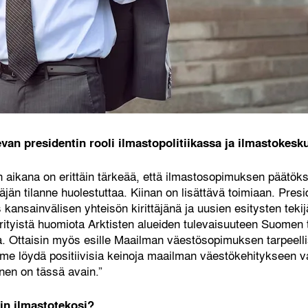
evan presidentin rooli ilmastopolitiikassa ja ilmastokesk
ikana on erittäin tärkeää, että ilmastosopimuksen päätöksi
än tilanne huolestuttaa. Kiinan on lisättävä toimiaan. Presi
 kansainvälisen yhteisön kirittäjänä ja uusien esitysten teki
 erityistä huomiota Arktisten alueiden tulevaisuuteen Suomen
. Ottaisin myös esille Maailman väestösopimuksen tarpeel
mme löydä positiivisia keinoja maailman väestökehitykseen v
nen on tässä avain.”
in ilmastotekosi?