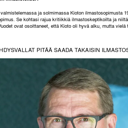
ä valmistelemassa ja solmimassa Kioton ilmastosopimusta 1
opimus. Se kohtasi rajua kritiikkiä ilmastoskeptikoilta ja niil
uodet ovat osoittaneet, että Kioto oli hyvä alku, mutta vielä
HDYSVALLAT PITÄÄ SAADA TAKAISIN ILMAST