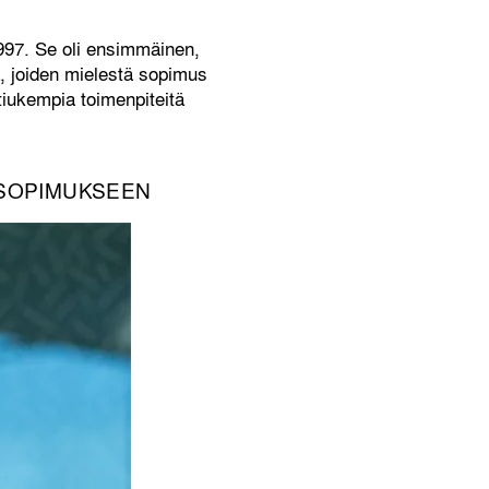
997. Se oli ensimmäinen,
tä, joiden mielestä sopimus
 tiukempia toimenpiteitä
OSOPIMUKSEEN