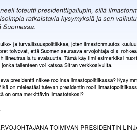
eeli toteutti presidenttigallupin, sillä ilmasto
soimpia ratkaistavia kysymyksiä ja sen vaikutuk
ä Suomessa.
ulko- ja turvallisuuspolitiikkaa, joten ilmastonmuutos kuulu
nuoret toivovat, että Suomen seuraava arvojohtaja olisi rohkea
 hiilineutraalia tulevaisuutta. Tämä käy ilmi esimerkiksi nu
, jonka tallenteen voi katsoa Sitran verkkosivuilta.
leva presidentti näkee roolinsa ilmastopolitiikassa? Kysyimm
kä on mielestäsi tulevan presidentin rooli ilmastopolitiikass
ä on oma merkittävin ilmastotekosi?
.
ARVOJOHTAJANA TOIMIVAN PRESIDENTIN LINJ