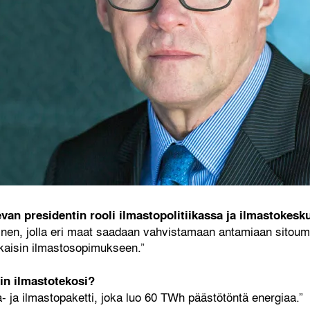
evan presidentin rooli ilmastopolitiikassa ja ilmastokesk
nen, jolla eri maat saadaan vahvistamaan antamiaan sitoumu
akaisin ilmastosopimukseen.”
in ilmastotekosi?
a- ja ilmastopaketti, joka luo 60 TWh päästötöntä energiaa.”