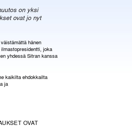
nmuutos on yksi
set ovat jo nyt
u väistämättä hänen
 ilmastopresidentti, joka
orten yhdessä Sitran kanssa
e kaikilta ehdokkailta
a ja
AUKSET OVAT