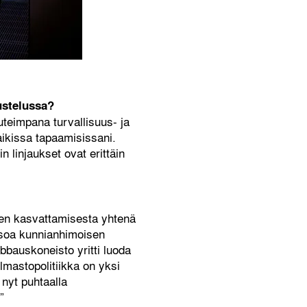
ustelussa?
teimpana turvallisuus- ja
aikissa tapaamisissani.
n linjaukset ovat erittäin
ujen kasvattamisesta yhtenä
eisoa kunnianhimoisen
bbauskoneisto yritti luoda
lmastopolitiikka on yksi
 nyt puhtaalla
”