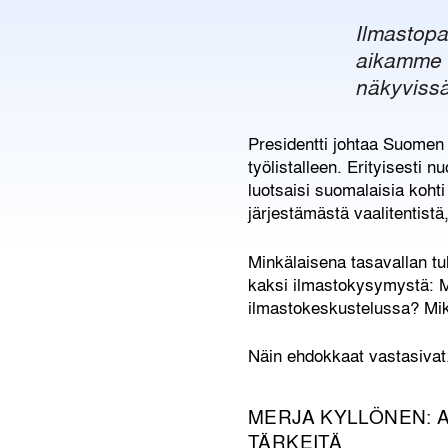
Ilmastopan
aikamme i
näkyviss
Presidentti johtaa Suomen 
työlistalleen. Erityisesti 
luotsaisi suomalaisia kohti
järjestämästä vaalitentistä
Minkälaisena tasavallan tu
kaksi ilmastokysymystä: Mi
ilmastokeskustelussa? Mik
Näin ehdokkaat vastasivat
MERJA KYLLÖNEN: 
TÄRKEITÄ