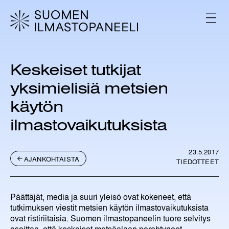
H
y
V
p
A
L
p
I
ä
K
ä
K
Keskeiset tutkijat
s
O
i
yksimielisiä metsien
s
ä
käytön
l
ilmastovaikutuksista
t
ö
ö
23.5.2017
n
AJANKOHTAISTA
TIEDOTTEET
Päättäjät, media ja suuri yleisö ovat kokeneet, että
tutkimuksen viestit metsien käytön ilmastovaikutuksista
ovat ristiriitaisia. Suomen ilmastopaneelin tuore selvitys
osoittaa, että keskeiset metsäalaan perehtyneet