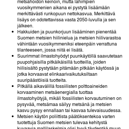
metsähoidon keinoin, mutta lähimpien
vuosikymmenien aikana ei pystytä lisäämään
merkittävästi runkopuun nettokasvua. Merkittävä
lisäys on odotettavissa vasta 2050-luvulla ja sen
jälkeen.
Hakkuiden ja puunkorjuun lisääminen pienentää
Suomen metsien hiilinielua ja metsien hiilivarastoa
vähintään vuosikymmeniksi eteenpäin verrattuna
tilanteeseen, jossa niitä ei lisätä.
Suurimmat ilmastohyödyt puunkäytöllä saavutetaan
puupohjaisilla pitkäikäisillä tuotteilla, joiden
hiilisisältö pystytään pitämään pitkään käytössä ja
jotka korvaavat elinkaarivaikutuksiltaan
suuripäästöisiä tuotteita.
Pitkällä aikavälillä fossiilisten polttoaineiden
korvaaminen metsäenergialla tuottaa
ilmastohyötyjä, mikäli fossiilisten korvautuminen on
pysyvää, metsämaa säilyy metsänä ja metsien
kasvu pysyy ennallaan tai kasvaa tulevaisuudessa.
Metsien käytön poliittista päätöksentekoa varten
tuotettuja Suomen metsien tulevaa kehitystä
kuvaavia mallilaskelmia olisi hyvä täydentää muun