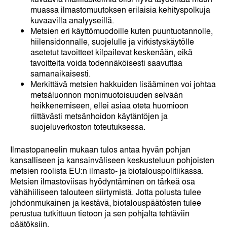
muassa ilmastomuutoksen erilaisia kehityspolkuja
kuvaavilla analyyseillä.
Metsien eri käyttömuodoille kuten puuntuotannolle,
hiilensidonnalle, suojelulle ja virkistyskäytölle
asetetut tavoitteet kilpailevat keskenään, eikä
tavoitteita voida todennäköisesti saavuttaa
samanaikaisesti.
Merkittävä metsien hakkuiden lisääminen voi johtaa
metsäluonnon monimuotoisuuden selvään
heikkenemiseen, ellei asiaa oteta huomioon
riittävästi metsänhoidon käytäntöjen ja
suojeluverkoston toteutuksessa.
Ilmastopaneelin mukaan tulos antaa hyvän pohjan
kansalliseen ja kansainväliseen keskusteluun pohjoisten
metsien roolista EU:n ilmasto- ja biotalouspolitiikassa.
Metsien ilmastoviisas hyödyntäminen on tärkeä osa
vähähiiliseen talouteen siirtymistä. Jotta polusta tulee
johdonmukainen ja kestävä, biotalouspäätösten tulee
perustua tutkittuun tietoon ja sen pohjalta tehtäviin
päätöksiin.