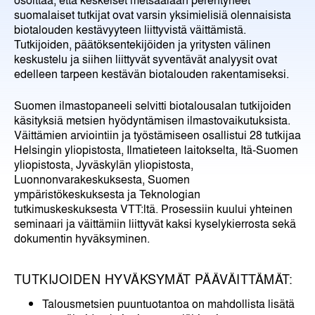
suomalaiset tutkijat ovat varsin yksimielisiä olennaisista
biotalouden kestävyyteen liittyvistä väittämistä.
Tutkijoiden, päätöksentekijöiden ja yritysten välinen
keskustelu ja siihen liittyvät syventävät analyysit ovat
edelleen tarpeen kestävän biotalouden rakentamiseksi.
Suomen ilmastopaneeli selvitti biotalousalan tutkijoiden
käsityksiä metsien hyödyntämisen ilmastovaikutuksista.
Väittämien arviointiin ja työstämiseen osallistui 28 tutkijaa
Helsingin yliopistosta, Ilmatieteen laitokselta, Itä-Suomen
yliopistosta, Jyväskylän yliopistosta,
Luonnonvarakeskuksesta, Suomen
ympäristökeskuksesta ja Teknologian
tutkimuskeskuksesta VTT:ltä. Prosessiin kuului yhteinen
seminaari ja väittämiin liittyvät kaksi kyselykierrosta sekä
dokumentin hyväksyminen.
TUTKIJOIDEN HYVÄKSYMÄT PÄÄVÄITTÄMÄT:
Talousmetsien puuntuotantoa on mahdollista lisätä