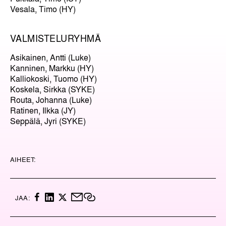
Vesala, Timo (HY)
VALMISTELURYHMÄ
Asikainen, Antti (Luke)
Kanninen, Markku (HY)
Kalliokoski, Tuomo (HY)
Koskela, Sirkka (SYKE)
Routa, Johanna (Luke)
Ratinen, Ilkka (JY)
Seppälä, Jyri (SYKE)
AIHEET:
F
L
X
M
K
JAA:
A
I
A
O
C
N
I
P
E
K
L
I