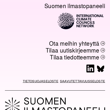
Suomen ilmastopaneeli
B
E
O
O
D
I
O
I
L
K
N
I
N
K
K
I
Ota meihin yhteyttä
Tilaa uutiskirjeemme
Tilaa tiedotteemme
L
B
i
l
n
u
TIETOSUOJASELOSTE
SAAVUTETTAVUUSSELOSTE
k
e
e
s
d
k
I
y