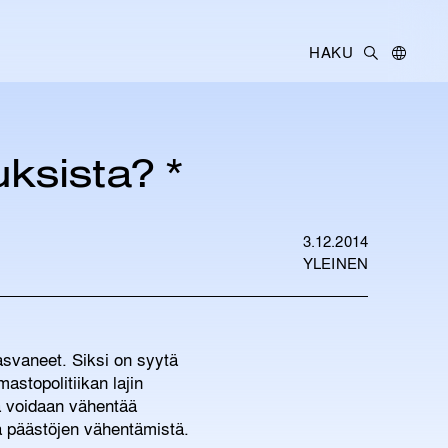
E
E
K
T
I
t
S
E
s
I
L
I
i
V
A
:
L
ksista? *
I
K
K
O
3.12.2014
YLEINEN
asvaneet. Siksi on syytä
astopolitiikan lajin
ä voidaan vähentää
a päästöjen vähentämistä.