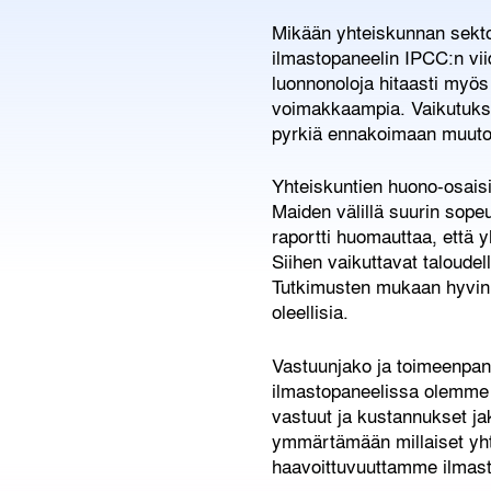
Mikään yhteiskunnan sektor
ilmastopaneelin IPCC:n vii
luonnonoloja hitaasti myös 
voimakkaampia. Vaikutukset
pyrkiä ennakoimaan muutoks
Yhteiskuntien huono-osais
Maiden välillä suurin sope
raportti huomauttaa, että 
Siihen vaikuttavat taloudell
Tutkimusten mukaan hyvin t
oleellisia.
Vastuunjako ja toimeenpan
ilmastopaneelissa olemme t
vastuut ja kustannukset ja
ymmärtämään millaiset yhte
haavoittuvuuttamme ilmast