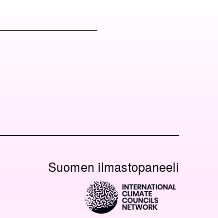
O
O
Suomen ilmastopaneeli
N