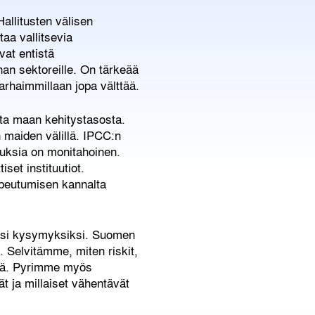
allitusten välisen
aa vallitsevia
vat entistä
nan sektoreille. On tärkeää
arhaimmillaan jopa välttää.
tta maan kehitystasosta.
 maiden välillä. IPCC:n
tuksia on monitahoinen.
iset instituutiot.
opeutumisen kannalta
iksi kysymyksiksi. Suomen
. Selvitämme, miten riskit,
illä. Pyrimme myös
t ja millaiset vähentävät