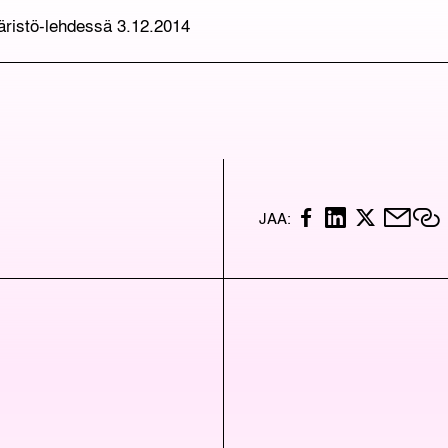
päristö-lehdessä 3.12.2014
F
L
X
M
K
JAA:
A
I
A
C
N
I
P
E
K
L
I
B
E
O
D
I
O
I
L
K
N
I
K
K