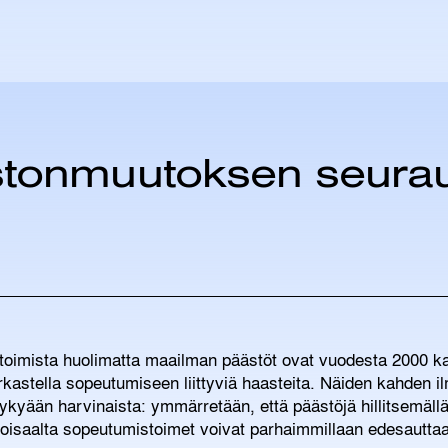
stonmuutoksen seurau
ätoimista huolimatta maailman päästöt ovat vuodesta 2000 k
astella sopeutumiseen liittyviä haasteita. Näiden kahden ilm
ykyään harvinaista: ymmärretään, että päästöjä hillitsemäll
toisaalta sopeutumistoimet voivat parhaimmillaan edesautta