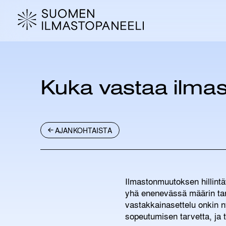
H
y
p
p
ä
ä
s
Kuka vastaa ilma
i
s
ä
l
AJANKOHTAISTA
t
ö
ö
n
Ilmastonmuutoksen hillint
yhä enenevässä määrin tark
vastakkainasettelu onkin n
sopeutumisen tarvetta, ja 