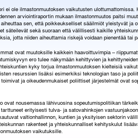
i ei ole ilmastonmuutoksen vaikutusten ulottumattomissa. H
dennen arviointiraportin mukaan ilmastonmuutos paitsi muutt
aiheuttaa sen, että poikkeukselliset sääilmiöt yleistyvät ja o
 säteilevät sekä suoraan että välillisesti kaikille yhteiskun
ia, jotta niiden aiheuttamia riskejä voidaan pienentää tai p
immat ovat muutoksille kaikkein haavoittuvimpia – riippuma
utumiskyvyn ero tulee näkymään kehittyvien ja kehittyneiden
yhteiskuntien kyky torjua ilmastonmuutoksen kielteisiä vaiku
isten resurssien lisäksi esimerkiksi teknologian taso ja poliitt
oimivat ja oikeudenmukaiset poliittiset järjestelmät ovat s
o ovat nousemassa lähivuosina sopeutumispolitiikan tärke
arttuneet erityisesti tulva- ja satovahinkojen vastuunjakoon
kautuvat valtionhallinnon, kuntien ja yksityisen sektorin väl
iskunnan rakenteet ja yhteiskunnalliset kehityskulut lisäävä
onmuutoksen vaikutuksille.