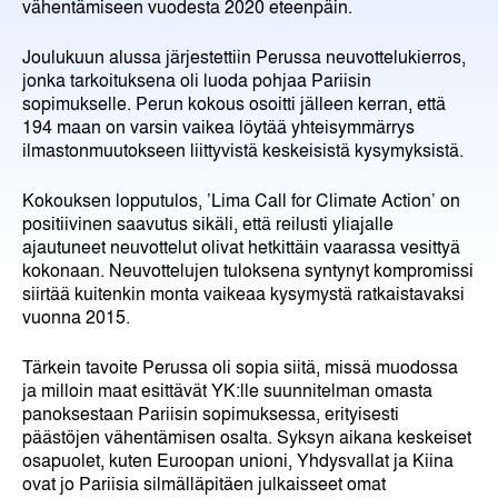
vähentämiseen vuodesta 2020 eteenpäin.
Joulukuun alussa järjestettiin Perussa neuvottelukierros,
jonka tarkoituksena oli luoda pohjaa Pariisin
sopimukselle. Perun kokous osoitti jälleen kerran, että
194 maan on varsin vaikea löytää yhteisymmärrys
ilmastonmuutokseen liittyvistä keskeisistä kysymyksistä.
Kokouksen lopputulos, ’Lima Call for Climate Action’ on
positiivinen saavutus sikäli, että reilusti yliajalle
ajautuneet neuvottelut olivat hetkittäin vaarassa vesittyä
kokonaan. Neuvottelujen tuloksena syntynyt kompromissi
siirtää kuitenkin monta vaikeaa kysymystä ratkaistavaksi
vuonna 2015.
Tärkein tavoite Perussa oli sopia siitä, missä muodossa
ja milloin maat esittävät YK:lle suunnitelman omasta
panoksestaan Pariisin sopimuksessa, erityisesti
päästöjen vähentämisen osalta. Syksyn aikana keskeiset
osapuolet, kuten Euroopan unioni, Yhdysvallat ja Kiina
ovat jo Pariisia silmälläpitäen julkaisseet omat