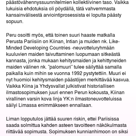
päästövähennyssuunnitelmien kollektiivinen taso. Vaikka
lukuisia ehdotuksia oli pöydällä, tätä vahvemmasta
kansainvälisestä arviointiprosessista ei lopulta päästy
sopuun.
Peru osoitti myös, että toinen suuri haaste matkalla
Perusta Pariisiin on Kiinan, Intian ja muiden nk. Like-
Minded Developing Countries -neuvotteluryhmään
kuuluvien maiden taivuttaminen luopumaan sitkeästä
kannasta, jonka mukaan kehitysmaiden ja kehittyneiden
maiden välinen nk. ”palomuuri” tulee säilyttää samalla
paikalla kuin mihin se vuonna 1992 pystytettiin. Muuri ei
nyt huomioi kehitysmaiden päästöjen merkittävää kasvua.
Vaikka Kiina ja Yhdysvallat julkistivat historiallisen
ilmastosopimuksen juuri ennen Perun kokousta, Kiinan
virallinen varsin kova linja YK:n ilmastoneuvotteluissa
säilyi Limassa enimmäkseen ennallaan.
Liman lopputulos jättää suuren riskin, ettei Pariisissa
saada solmittua kahden asteen tavoitteen näkökulmasta
riittävää sopimusta. Sopimuksen kunnianhimoon on siksi