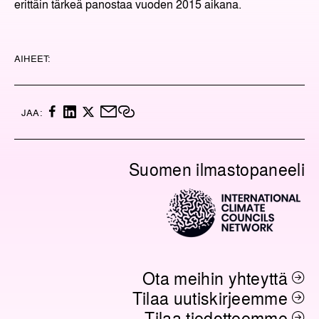
erittäin tärkeä panostaa vuoden 2015 aikana.
AIHEET:
F
L
X
M
K
JAA:
A
I
A
O
C
N
I
P
E
K
L
I
Suomen ilmastopaneeli
B
E
O
O
D
I
O
I
L
K
N
I
N
K
K
I
Ota meihin yhteyttä
Tilaa uutiskirjeemme
Tilaa tiedotteemme