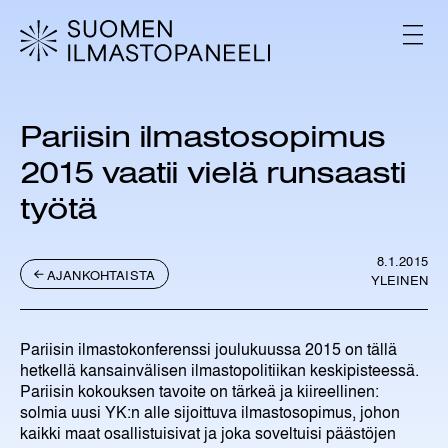
H
y
V
p
A
L
p
I
ä
K
ä
K
Pariisin ilmastosopimus
s
O
i
2015 vaatii vielä runsaasti
s
ä
työtä
l
t
ö
8.1.2015
AJANKOHTAISTA
YLEINEN
ö
n
Pariisin ilmastokonferenssi joulukuussa 2015 on tällä
hetkellä kansainvälisen ilmastopolitiikan keskipisteessä.
Pariisin kokouksen tavoite on tärkeä ja kiireellinen:
solmia uusi YK:n alle sijoittuva ilmastosopimus, johon
kaikki maat osallistuisivat ja joka soveltuisi päästöjen