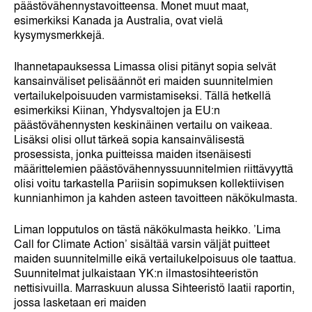
päästövähennystavoitteensa. Monet muut maat,
esimerkiksi Kanada ja Australia, ovat vielä
kysymysmerkkejä.
Ihannetapauksessa Limassa olisi pitänyt sopia selvät
kansainväliset pelisäännöt eri maiden suunnitelmien
vertailukelpoisuuden varmistamiseksi. Tällä hetkellä
esimerkiksi Kiinan, Yhdysvaltojen ja EU:n
päästövähennysten keskinäinen vertailu on vaikeaa.
Lisäksi olisi ollut tärkeä sopia kansainvälisestä
prosessista, jonka puitteissa maiden itsenäisesti
määrittelemien päästövähennyssuunnitelmien riittävyyttä
olisi voitu tarkastella Pariisin sopimuksen kollektiivisen
kunnianhimon ja kahden asteen tavoitteen näkökulmasta.
Liman lopputulos on tästä näkökulmasta heikko. ’Lima
Call for Climate Action’ sisältää varsin väljät puitteet
maiden suunnitelmille eikä vertailukelpoisuus ole taattua.
Suunnitelmat julkaistaan YK:n ilmastosihteeristön
nettisivuilla. Marraskuun alussa Sihteeristö laatii raportin,
jossa lasketaan eri maiden