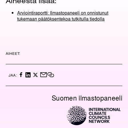
Aiheesta lisää:
Arviointiraportti: Ilmastopaneeli on onnistunut
tukemaan päätöksentekoa tutkitulla tiedolla
AIHEET:
F
L
X
M
K
JAA:
A
I
A
O
C
N
I
P
E
K
L
I
Suomen ilmastopaneeli
B
E
O
O
D
I
O
I
L
K
N
I
N
K