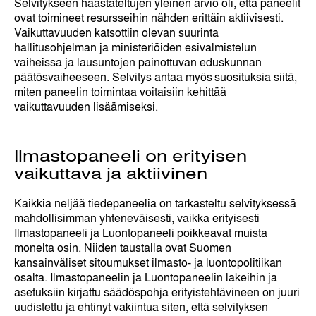
Selvitykseen haastateltujen yleinen arvio oli, että paneelit
ovat toimineet resursseihin nähden erittäin aktiivisesti.
Vaikuttavuuden katsottiin olevan suurinta
hallitusohjelman ja ministeriöiden esivalmistelun
vaiheissa ja lausuntojen painottuvan eduskunnan
päätösvaiheeseen. Selvitys antaa myös suosituksia siitä,
miten paneelin toimintaa voitaisiin kehittää
vaikuttavuuden lisäämiseksi.
Ilmastopaneeli on erityisen
vaikuttava ja aktiivinen
Kaikkia neljää tiedepaneelia on tarkasteltu selvityksessä
mahdollisimman yhteneväisesti, vaikka erityisesti
Ilmastopaneeli ja Luontopaneeli poikkeavat muista
monelta osin. Niiden taustalla ovat Suomen
kansainväliset sitoumukset ilmasto- ja luontopolitiikan
osalta. Ilmastopaneelin ja Luontopaneelin lakeihin ja
asetuksiin kirjattu säädöspohja erityistehtävineen on juuri
uudistettu ja ehtinyt vakiintua siten, että selvityksen