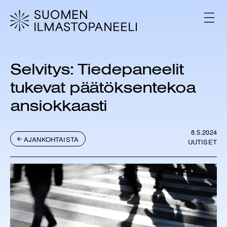
H
y
V
p
A
L
p
I
ä
K
ä
K
Selvitys: Tiedepaneelit
s
O
i
tukevat päätöksentekoa
s
ä
ansiokkaasti
l
t
ö
8.5.2024
AJANKOHTAISTA
UUTISET
ö
n