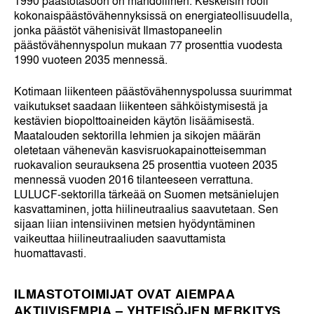
1990 päästötasoon on mahdollinen. Keskeisin rooli
kokonaispäästövähennyksissä on energiateollisuudella,
jonka päästöt vähenisivät Ilmastopaneelin
päästövähennyspolun mukaan 77 prosenttia vuodesta
1990 vuoteen 2035 mennessä.
Kotimaan liikenteen päästövähennyspolussa suurimmat
vaikutukset saadaan liikenteen sähköistymisestä ja
kestävien biopolttoaineiden käytön lisäämisestä.
Maatalouden sektorilla lehmien ja sikojen määrän
oletetaan vähenevän kasvisruokapainotteisemman
ruokavalion seurauksena 25 prosenttia vuoteen 2035
mennessä vuoden 2016 tilanteeseen verrattuna.
LULUCF-sektorilla tärkeää on Suomen metsänielujen
kasvattaminen, jotta hiilineutraalius saavutetaan. Sen
sijaan liian intensiivinen metsien hyödyntäminen
vaikeuttaa hiilineutraaliuden saavuttamista
huomattavasti.
ILMASTOTOIMIJAT OVAT AIEMPAA
AKTIIVISEMPIA – YHTEISÖJEN MERKITYS