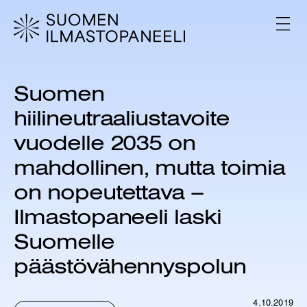
H
y
V
p
A
L
p
I
ä
K
ä
K
Suomen
s
O
i
hiilineutraaliustavoite
s
ä
vuodelle 2035 on
l
mahdollinen, mutta toimia
t
ö
on nopeutettava –
ö
n
Ilmastopaneeli laski
Suomelle
päästövähennyspolun
4.10.2019