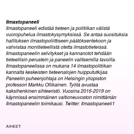
Ilmastopaneeli
Ilmastopaneeli edistää tieteen ja politiikan välistä
vuoropuhelua ilmastokysymyksissä. Se antaa suosituksia
hallituksen ilmastopoliittiseen päätöksentekoon ja
vahvistaa monitieteellistä otetta ilmastotieteissä.
Ilmastopaneelin selvitykset ja kannanotot tehdään
tieteellisin perustein ja paneelin valitsemilla tavoilla.
Ilmastopaneelissa on mukana 14 ilmastopolitiikan
kannalta keskeisten tieteenalojen huippututkijaa.
Paneelin puheenjohtaja on Helsingin yliopiston
professori Markku Ollikainen. Työtä avustaa
kaksihenkinen sihteeristö. Vuosina 2016-2019 on
käynnissä ensimmäinen valtioneuvoston nimittämän
Ilmastopaneelin toimikausi. Twitter: Ilmastopaneeli1
AIHEET: