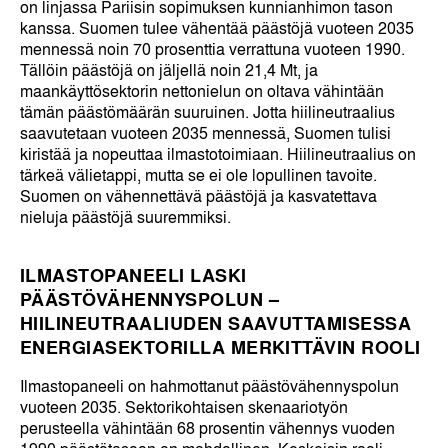
on linjassa Pariisin sopimuksen kunnianhimon tason
kanssa. Suomen tulee vähentää päästöjä vuoteen 2035
mennessä noin 70 prosenttia verrattuna vuoteen 1990.
Tällöin päästöjä on jäljellä noin 21,4 Mt, ja
maankäyttösektorin nettonielun on oltava vähintään
tämän päästömäärän suuruinen. Jotta hiilineutraalius
saavutetaan vuoteen 2035 mennessä, Suomen tulisi
kiristää ja nopeuttaa ilmastotoimiaan. Hiilineutraalius on
tärkeä välietappi, mutta se ei ole lopullinen tavoite.
Suomen on vähennettävä päästöjä ja kasvatettava
nieluja päästöjä suuremmiksi.
ILMASTOPANEELI LASKI
PÄÄSTÖVÄHENNYSPOLUN –
HIILINEUTRAALIUDEN SAAVUTTAMISESSA
ENERGIASEKTORILLA MERKITTÄVIN ROOLI
Ilmastopaneeli on hahmottanut päästövähennyspolun
vuoteen 2035. Sektorikohtaisen skenaariotyön
perusteella vähintään 68 prosentin vähennys vuoden