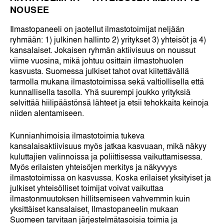
NOUSEE
Ilmastopaneeli on jaotellut ilmastotoimijat neljään
ryhmään: 1) julkinen hallinto 2) yritykset 3) yhteisöt ja 4)
kansalaiset. Jokaisen ryhmän aktiivisuus on noussut
viime vuosina, mikä johtuu osittain ilmastohuolen
kasvusta. Suomessa julkiset tahot ovat kiitettävällä
tarmolla mukana ilmastotoimissa sekä valtiollisella että
kunnallisella tasolla. Yhä suurempi joukko yrityksiä
selvittää hiilipäästönsä lähteet ja etsii tehokkaita keinoja
niiden alentamiseen.
Kunnianhimoisia ilmastotoimia tukeva
kansalaisaktiivisuus myös jatkaa kasvuaan, mikä näkyy
kuluttajien valinnoissa ja poliittisessa vaikuttamisessa.
Myös erilaisten yhteisöjen merkitys ja näkyvyys
ilmastotoimissa on kasvussa. Koska erilaiset yksityiset ja
julkiset yhteisölliset toimijat voivat vaikuttaa
ilmastonmuutoksen hillitsemiseen vahvemmin kuin
yksittäiset kansalaiset, Ilmastopaneelin mukaan
Suomeen tarvitaan järjestelmätasoisia toimia ja