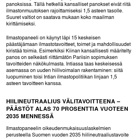
panoksissa. Tällä hetkellä kansalliset panokset eivät riitä
ilmastonmuutoksen rajoittamiseksi 1,5 asteen tasolle.
Suuret valtiot on saatava mukaan koko maailman
kirittämiseksi.
Ilmastopaneeli on käynyt läpi 15 keskeisen
päästäjämaan ilmastotavoitteet, toimet ja mahdollisuudet
kiristää toimia. Esimerkiksi Kiinan kansallisesti määritelty
panos on selkeästi riittämätön Pariisin sopimuksen
tavoitteiden näkökulmasta. Intiassa taas keskeisessä
asemassa on uuden hiilivoimalan rakentaminen: siitä
luopuminen toisi Intian ilmastopolitiikan linjaan 1,5
asteen tavoitteen kanssa.
HIILINEUTRAALIUS VÄLITAVOITTEENA –
PÄÄSTÖT ALAS 70 PROSENTTIA VUOTEEN
2035 MENNESSÄ
Ilmastopaneelin oikeudenmukaisuuslaskelmien
perusteella Suomen vuoden 2035 hiilineutraaliustavoite