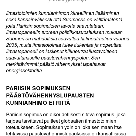
Ilmastotoimien kunnianhimon kiireellinen lisääminen
sekä kansainvälisesti että Suomessa on välttämätöntä,
jotta Pariisin sopimuksen tavoite saavutetaan.
Ilmastopaneelin tuoreen politiikkasuosituksen mukaan
Suomen on mahdollista saavuttaa hiilineutraalius vuonna
2035, mutta ilmastotoimia tulee tiukentaa ja nopeuttaa.
Ilmastopaneeli on laskenut hiilineutraaliustavoitteen
saavuttamiselle päästövähennyspolun. Sen
merkittävimmät päästövähennykset tapahtuvat
energiasektorilla.
PARIISIN SOPIMUKSEN
PÄÄSTÖVÄHENNYSLUPAUSTEN
KUNNIANHIMO EI RIITÄ
Pariisin sopimus on oikeudellisesti sitova sopimus, joka
tarjoaa tarvittavat puitteet globaalien ilmastotoimien
toteutukseen. Sopimuksen ydin on jokaisen maan itse
tehtävissä päästövähennyslupauksissa eli kansallisissa