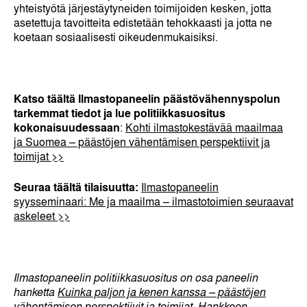
yhteistyötä järjestäytyneiden toimijoiden kesken, jotta
asetettuja tavoitteita edistetään tehokkaasti ja jotta ne
koetaan sosiaalisesti oikeudenmukaisiksi.
Katso täältä Ilmastopaneelin päästövähennyspolun
tarkemmat tiedot ja lue politiikkasuositus
kokonaisuudessaan
:
Kohti ilmastokestävää maailmaa
ja Suomea – päästöjen vähentämisen perspektiivit ja
toimijat >>
Seuraa täältä tilaisuutta:
Ilmastopaneelin
syysseminaari: Me ja maailma – ilmastotoimien seuraavat
askeleet >>
Ilmastopaneelin politiikkasuositus on osa paneelin
hanketta
Kuinka paljon ja kenen kanssa – päästöjen
vähentämisen perspektiivit ja toimijat.
Hankkeen