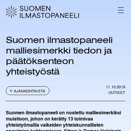
H
y
V
p
A
L
p
I
ä
K
ä
K
Suomen ilmastopaneeli
s
O
i
malliesimerkki tiedon ja
s
ä
päätöksenteon
l
yhteistyöstä
t
ö
ö
11.10.2019
n
AJANKOHTAISTA
UUTISET
Suomen ilmastopaneeli on nostettu malliesimerkiksi
muistioon, johon on kerätty 13 toimivaa
yhteistyömallia vaikeiden yhteiskunnallisten
ongelmien kohtaamiseen. Sitran ja Demos Helsingin