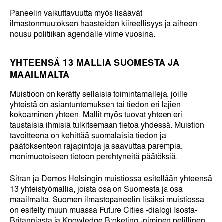
Paneelin vaikuttavuutta myös lisäävät
ilmastonmuutoksen haasteiden kiireellisyys ja aiheen
nousu politiikan agendalle viime vuosina.
YHTEENSÄ 13 MALLIA SUOMESTA JA
MAAILMALTA
Muistioon on kerätty sellaisia toimintamalleja, joille
yhteistä on asiantuntemuksen tai tiedon eri lajien
kokoaminen yhteen. Mallit myös tuovat yhteen eri
taustaisia ihmisiä tulkitsemaan tietoa yhdessä. Muistion
tavoitteena on kehittää suomalaisia tiedon ja
päätöksenteon rajapintoja ja saavuttaa parempia,
monimuotoiseen tietoon perehtyneitä päätöksiä.
Sitran ja Demos Helsingin muistiossa esitellään yhteensä
13 yhteistyömallia, joista osa on Suomesta ja osa
maailmalta. Suomen ilmastopaneelin lisäksi muistiossa
on esitelty muun muassa Future Cities -dialogi Isosta-
Britanniasta ja Knowledge Broketing -niminen pelillinen