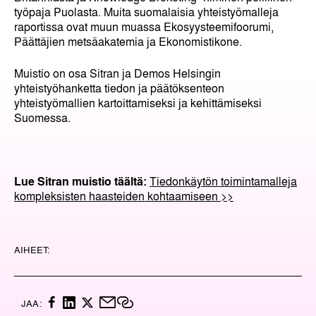
työpaja Puolasta. Muita suomalaisia yhteistyömalleja
raportissa ovat muun muassa Ekosyysteemifoorumi,
Päättäjien metsäakatemia ja Ekonomistikone.
Muistio on osa Sitran ja Demos Helsingin
yhteistyöhanketta tiedon ja päätöksenteon
yhteistyömallien kartoittamiseksi ja kehittämiseksi
Suomessa.
Lue Sitran muistio täältä:
Tiedonkäytön toimintamalleja
kompleksisten haasteiden kohtaamiseen >>
AIHEET:
F
L
X
M
K
JAA:
A
I
A
O