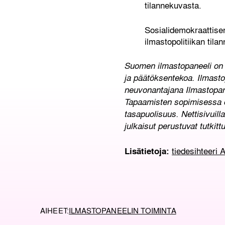
tilannekuvasta.
Sosialidemokraattise
ilmastopolitiikan tila
Suomen ilmastopaneeli on ti
ja päätöksentekoa. Ilmastop
neuvonantajana Ilmastopane
Tapaamisten sopimisessa o
tasapuolisuus. Nettisivuill
julkaisut perustuvat tutkitt
tiedesihteeri 
Lisätietoja:
AIHEET:
ILMASTOPANEELIN TOIMINTA