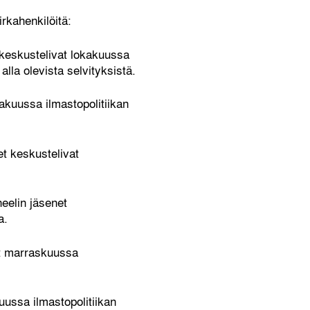
rkahenkilöitä:
 keskustelivat lokakuussa
alla olevista selvityksistä.
kuussa ilmastopolitiikan
t keskustelivat
neelin jäsenet
a.
at marraskuussa
ussa ilmastopolitiikan