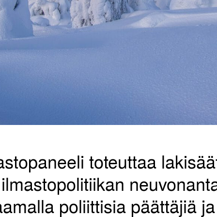
topaneeli toteuttaa lakisää
 ilmastopolitiikan neuvonan
malla poliittisia päättäjiä ja