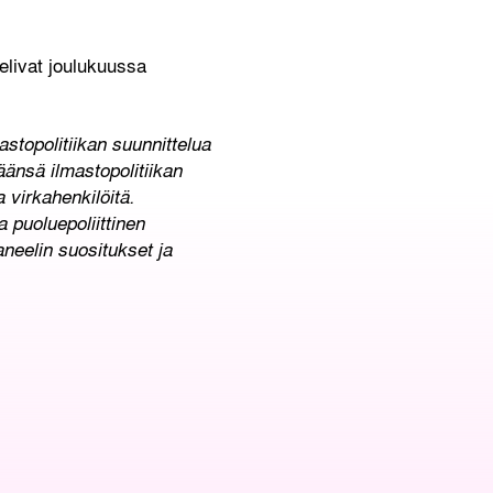
livat joulukuussa
astopolitiikan suunnittelua
äänsä ilmastopolitiikan
 virkahenkilöitä.
puoluepoliittinen
aneelin suositukset ja
O