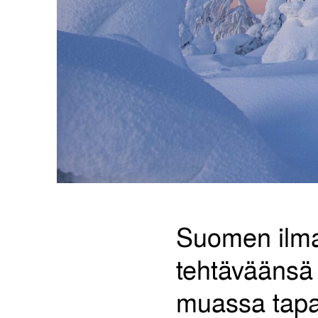
Suomen ilmas
tehtäväänsä
muassa tapaa