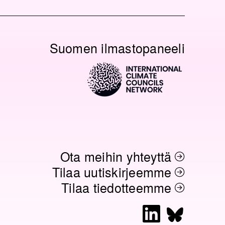
O
Suomen ilmastopaneeli
N
Ota meihin yhteyttä
Tilaa uutiskirjeemme
Tilaa tiedotteemme
L
B