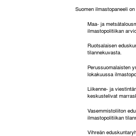
Suomen ilmastopaneeli on ta
Maa- ja metsätalousm
ilmastopolitiikan arvi
Ruotsalaisen eduskun
tilannekuvasta.
Perussuomalaisten ym
lokakuussa ilmastopol
Liikenne- ja viestint
keskustelivat marrask
Vasemmistoliiton ed
ilmastopolitiikan tila
Vihreän eduskuntaryh