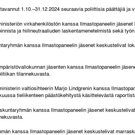
vannut 1.10.–31.12.2024 seuraavia poliittisia päättäjiä ja vi
inisteriön virkahenkilöstön kanssa Ilmastopaneelin jäsenet
oinnista ja hiilineutraaliuden laskentamenetelmistä sekä työn 
taryhmän kanssa Ilmastopaneelin jäsenet keskustelivat loka
päristövaliokunnan jäsenten kanssa Ilmastopaneelin jäsene
itiikan tilannekuvasta.
äministerin valtiosihteerin Marjo Lindgrenin kanssa Ilmastopa
uussa tieliikenteen päästökehitystä käsittelevästä raportist
uskuntaryhmän kanssa Ilmastopaneelin jäsenet keskusteliv
nnekuvasta.
män kanssa Ilmastopaneelin jäsenet keskustelivat marrasku