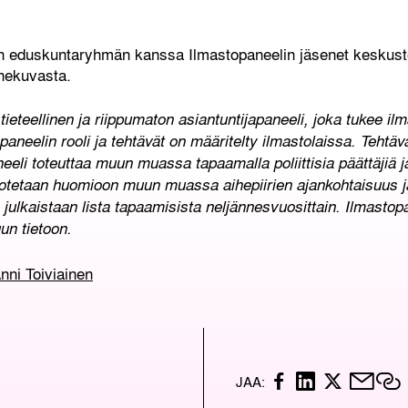
n eduskuntaryhmän kanssa Ilmastopaneelin jäsenet keskuste
nnekuvasta.
eteellinen ja riippumaton asiantuntijapaneeli, joka tukee ilm
aneelin rooli ja tehtävät on määritelty ilmastolaissa. Tehtäv
eli toteuttaa muun muassa tapaamalla poliittisia päättäjiä ja
tetaan huomioon muun muassa aihepiirien ajankohtaisuus ja 
a julkaistaan lista tapaamisista neljännesvuosittain. Ilmastop
uun tietoon.
Anni Toiviainen
F
L
X
M
K
JAA:
A
I
A