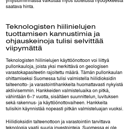
yritystoiminnassa vaikuttaa myös tuotetusta hyödykkeestä
saatava hinta.
Teknologisten hiilinielujen
tuottamisen kannustimia ja
ohjauskeinoja tulisi selvittää
viipymättä
Teknologisten hiilinielujen käyttöönottoon voi liittyä
pullonkauloja, joista yksi merkittävä on geologisen
varastokapasiteetin rajoitettu määrä. Tämän pullonkaulan
ohittamiseksi Suomessa tulisi valmistella hiilidioksidin
talteenotto- ja varastointihankkeita huomattavasti nykyistä
aktiivisemmin. Hankkeiden valmisteluaika on pitkä,
vähintään 6–7 vuotta, sisältäen suunnittelun, luvituksen
sekä rakennus- ja käyttöönottovaiheen. Hankkeita
tulisikin käynnistää nopeasti pitkän valmisteluajan vuoksi.
Hiilidioksidin talteenottoon ja varastointiin tarvittava
teknologia vaatii suuria investointeja. Suomessa ei ole