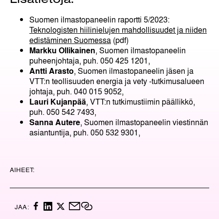
Suomen ilmastopaneelin raportti 5/2023:
Teknologisten hiilinielujen mahdollisuudet ja niiden
edistäminen Suomessa
(pdf)
Markku Ollikainen
, Suomen ilmastopaneelin
puheenjohtaja, puh. 050 425 1201,
Antti Arasto
, Suomen ilmastopaneelin jäsen ja
VTT:n teollisuuden energia ja vety -tutkimusalueen
johtaja, puh. 040 015 9052,
Lauri Kujanpää
, VTT:n tutkimustiimin päällikkö,
puh. 050 542 7493,
Sanna Autere
, Suomen ilmastopaneelin viestinnän
asiantuntija, puh. 050 532 9301,
AIHEET:
F
L
X
M
K
JAA:
A
I
A
O