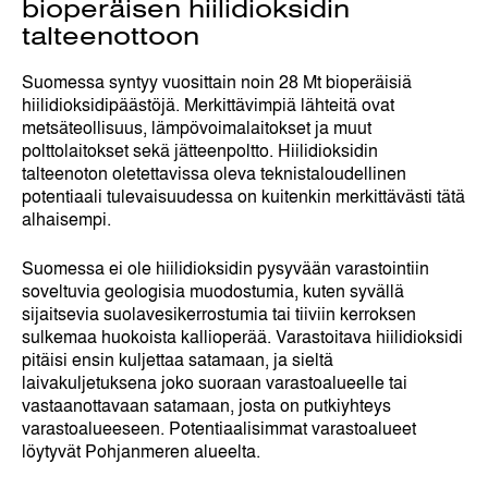
bioperäisen hiilidioksidin
talteenottoon
Suomessa syntyy vuosittain noin 28 Mt bioperäisiä
hiilidioksidipäästöjä. Merkittävimpiä lähteitä ovat
metsäteollisuus, lämpövoimalaitokset ja muut
polttolaitokset sekä jätteenpoltto. Hiilidioksidin
talteenoton oletettavissa oleva teknistaloudellinen
potentiaali tulevaisuudessa on kuitenkin merkittävästi tätä
alhaisempi.
Suomessa ei ole hiilidioksidin pysyvään varastointiin
soveltuvia geologisia muodostumia, kuten syvällä
sijaitsevia suolavesikerrostumia tai tiiviin kerroksen
sulkemaa huokoista kallioperää. Varastoitava hiilidioksidi
pitäisi ensin kuljettaa satamaan, ja sieltä
laivakuljetuksena joko suoraan varastoalueelle tai
vastaanottavaan satamaan, josta on putkiyhteys
varastoalueeseen. Potentiaalisimmat varastoalueet
löytyvät Pohjanmeren alueelta.