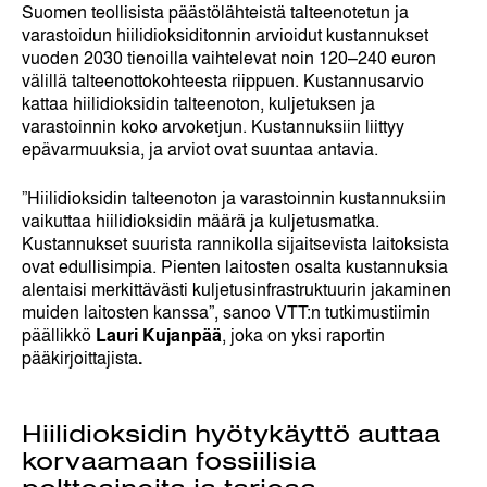
Suomen teollisista päästölähteistä talteenotetun ja
varastoidun hiilidioksiditonnin arvioidut kustannukset
vuoden 2030 tienoilla vaihtelevat noin 120–240 euron
välillä talteenottokohteesta riippuen. Kustannusarvio
kattaa hiilidioksidin talteenoton, kuljetuksen ja
varastoinnin koko arvoketjun. Kustannuksiin liittyy
epävarmuuksia, ja arviot ovat suuntaa antavia.
”Hiilidioksidin talteenoton ja varastoinnin kustannuksiin
vaikuttaa hiilidioksidin määrä ja kuljetusmatka.
Kustannukset suurista rannikolla sijaitsevista laitoksista
ovat edullisimpia. Pienten laitosten osalta kustannuksia
alentaisi merkittävästi kuljetusinfrastruktuurin jakaminen
muiden laitosten kanssa”, sanoo VTT:n tutkimustiimin
päällikkö
Lauri Kujanpää
, joka on yksi raportin
pääkirjoittajista
.
Hiilidioksidin hyötykäyttö auttaa
korvaamaan fossiilisia