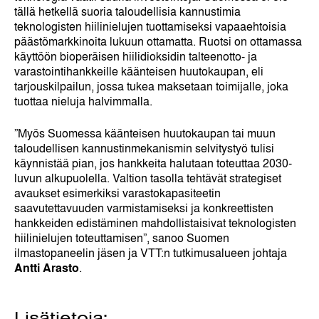
tällä hetkellä suoria taloudellisia kannustimia
teknologisten hiilinielujen tuottamiseksi vapaaehtoisia
päästömarkkinoita lukuun ottamatta. Ruotsi on ottamassa
käyttöön bioperäisen hiilidioksidin talteenotto- ja
varastointihankkeille käänteisen huutokaupan, eli
tarjouskilpailun, jossa tukea maksetaan toimijalle, joka
tuottaa nieluja halvimmalla.
”Myös Suomessa käänteisen huutokaupan tai muun
taloudellisen kannustinmekanismin selvitystyö tulisi
käynnistää pian, jos hankkeita halutaan toteuttaa 2030-
luvun alkupuolella. Valtion tasolla tehtävät strategiset
avaukset esimerkiksi varastokapasiteetin
saavutettavuuden varmistamiseksi ja konkreettisten
hankkeiden edistäminen mahdollistaisivat teknologisten
hiilinielujen toteuttamisen”, sanoo Suomen
ilmastopaneelin jäsen ja VTT:n tutkimusalueen johtaja
Antti Arasto
.
Lisätietoja: