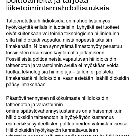
polttoaineita ja tarjoaa
liiketoimintamahdollisuuksia
Talteenotettua hiilidioksidia on mahdollista myös
hyötykäyttää erilaisiin tuotteisiin. Lyhytikäiset tuotteet
eivät kuitenkaan voi toimia teknologisina hiilinieluina,
sillä hiilidioksidi vapautuu niistä nopeasti takaisin
ilmakehään. Niiden synnyttämä ilmastohyöty perustuu
fossiilisten resurssien käyttämättä jättämiseen.
Fossiilisista polttoaineista vapautuvan hiilidioksidin
talteenoton ja varastoinnin avulla ei myöskään voida
tuottaa teknologisia hiilinieluja – tällöin ei poisteta
ilmakehästä hiilidioksidia, vaan estetään lisähiilidioksidin
pääsy ilmakehään.
Päästövähennysten näkökulmasta hiilidioksidin
talteenoton ja varastoinnin
ominaispäästövähennyskustannus on alhaisempi kuin
hiilidioksidin talteenoton ja hyötykäytön kustannus
esimerkiksi synteettisten polttoaineiden valmistamisessa.
Hiilidioksidin hyötykäytön kannattavuuteen