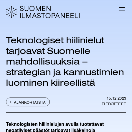
H
y
V
p
A
L
p
I
ä
K
ä
K
Teknologiset hiilinielut
s
O
i
tarjoavat Suomelle
s
ä
mahdollisuuksia –
l
strategian ja kannustimien
t
ö
luominen kiireellistä
ö
n
15.12.2023
AJANKOHTAISTA
TIEDOTTEET
Teknologisten hiilinielujen avulla tuotettavat
negatiiviset päästöt tarjoavat lisäkeinoja