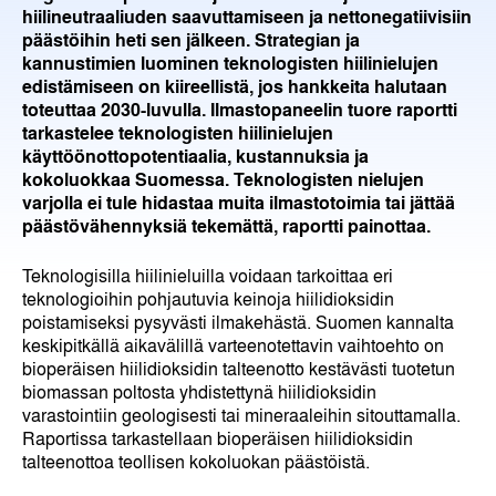
hiilineutraaliuden saavuttamiseen ja nettonegatiivisiin
päästöihin heti sen jälkeen. Strategian ja
kannustimien luominen teknologisten hiilinielujen
edistämiseen on kiireellistä, jos hankkeita halutaan
toteuttaa 2030-luvulla. Ilmastopaneelin tuore raportti
tarkastelee teknologisten hiilinielujen
käyttöönottopotentiaalia, kustannuksia ja
kokoluokkaa Suomessa. Teknologisten nielujen
varjolla ei tule hidastaa muita ilmastotoimia tai jättää
päästövähennyksiä tekemättä, raportti painottaa.
Teknologisilla hiilinieluilla voidaan tarkoittaa eri
teknologioihin pohjautuvia keinoja hiilidioksidin
poistamiseksi pysyvästi ilmakehästä. Suomen kannalta
keskipitkällä aikavälillä varteenotettavin vaihtoehto on
bioperäisen hiilidioksidin talteenotto kestävästi tuotetun
biomassan poltosta yhdistettynä hiilidioksidin
varastointiin geologisesti tai mineraaleihin sitouttamalla.
Raportissa tarkastellaan bioperäisen hiilidioksidin
talteenottoa teollisen kokoluokan päästöistä.