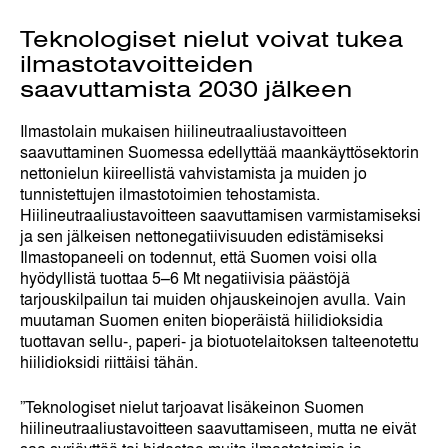
Teknologiset nielut voivat tukea
ilmastotavoitteiden
saavuttamista 2030 jälkeen
Ilmastolain mukaisen hiilineutraaliustavoitteen
saavuttaminen Suomessa edellyttää maankäyttösektorin
nettonielun kiireellistä vahvistamista ja muiden jo
tunnistettujen ilmastotoimien tehostamista.
Hiilineutraaliustavoitteen saavuttamisen varmistamiseksi
ja sen jälkeisen nettonegatiivisuuden edistämiseksi
Ilmastopaneeli on todennut, että Suomen voisi olla
hyödyllistä tuottaa 5–6 Mt negatiivisia päästöjä
tarjouskilpailun tai muiden ohjauskeinojen avulla. Vain
muutaman Suomen eniten bioperäistä hiilidioksidia
tuottavan sellu-, paperi- ja biotuotelaitoksen talteenotettu
hiilidioksidi riittäisi tähän.
”Teknologiset nielut tarjoavat lisäkeinon Suomen
hiilineutraaliustavoitteen saavuttamiseen, mutta ne eivät