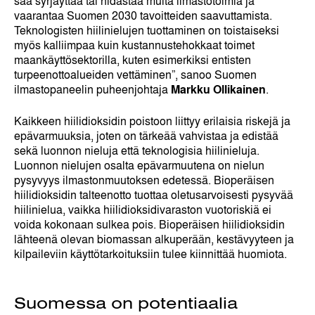
saa syrjäyttää tai hidastaa muita ilmastotoimia ja
vaarantaa Suomen 2030 tavoitteiden saavuttamista.
Teknologisten hiilinielujen tuottaminen on toistaiseksi
myös kalliimpaa kuin kustannustehokkaat toimet
maankäyttösektorilla, kuten esimerkiksi entisten
turpeenottoalueiden vettäminen”, sanoo Suomen
ilmastopaneelin puheenjohtaja
Markku Ollikainen
.
Kaikkeen hiilidioksidin poistoon liittyy erilaisia riskejä ja
epävarmuuksia, joten on tärkeää vahvistaa ja edistää
sekä luonnon nieluja että teknologisia hiilinieluja.
Luonnon nielujen osalta epävarmuutena on nielun
pysyvyys ilmastonmuutoksen edetessä. Bioperäisen
hiilidioksidin talteenotto tuottaa oletusarvoisesti pysyvää
hiilinielua, vaikka hiilidioksidivaraston vuotoriskiä ei
voida kokonaan sulkea pois. Bioperäisen hiilidioksidin
lähteenä olevan biomassan alkuperään, kestävyyteen ja
kilpaileviin käyttötarkoituksiin tulee kiinnittää huomiota.
Suomessa on potentiaalia