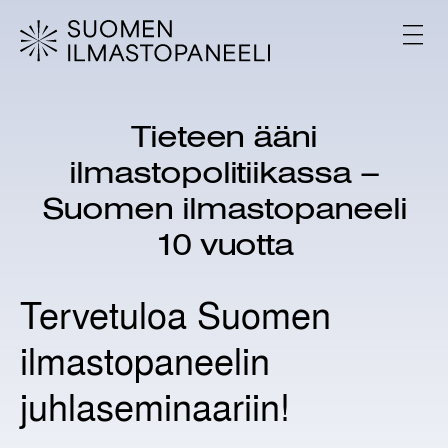
H
y
V
p
A
L
p
I
ä
K
ä
K
Tieteen ääni
s
O
i
ilmastopolitiikassa –
s
ä
Suomen ilmastopaneeli
l
10 vuotta
t
ö
ö
Tervetuloa Suomen
n
ilmastopaneelin
juhlaseminaariin!