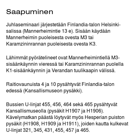
Saapuminen
Juhlaseminaari järjestetään Finlandia-talon Helsinki-
salissa (Mannerheimintie 13 e). Sisään käydään
Mannerheimin puoleisesta ovesta M3 tai
Karamzininrannan puoleisesta ovesta K3.
Lähimmät pyörätelineet ovat Mannerheimintiellä M3-
sisäänkäynnin vieressä tai Karamzininrannan puolella
K1-sisäänkäynnin ja Verandan tuulikaapin välissä.
Raitiovaunuista 4 ja 10 pysähtyvät Finlandia-talon
edessä (Kansallismuseon pysäkki).
Bussien U-linjat 455, 456, 464 sekä 465 pysähtyvät
Kansallismuseolla (pysäkit H1907 ja H1906).
Kävelymatkan päästä löytyvät myös Hesperian puiston
pysäkit (H1908, H1909 ja H1911), joiden kautta kulkevat
U-linjat 321, 345, 431, 455, 457 ja 465.