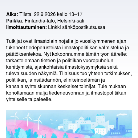
Aika:
Tiistai 22.9.2026 kello 13–17
Paikka:
Finlandia-talo, Helsinki-sali
Ilmoittautuminen:
Linkki sähköpostikutsussa
Tutkijat ovat ilmastolain nojalla jo vuosikymmenen ajan
tukeneet tiedeperusteista ilmastopolitiikan valmistelua ja
päätöksentekoa. Nyt kokoonnumme tämän työn äärelle:
tarkastelemaan tieteen ja politiikan vuoropuhelun
kehittymistä, ajankohtaisia ilmastokysymyksiä sekä
tulevaisuuden näkymiä. Tilaisuus tuo yhteen tutkimuksen,
politiikan, lainsäädännön, elinkeinoelämän ja
kansalaisyhteiskunnan keskeiset toimijat. Tule mukaan
kohottamaan malja tiedeneuvonnan ja ilmastopolitiikan
yhteiselle taipaleelle.