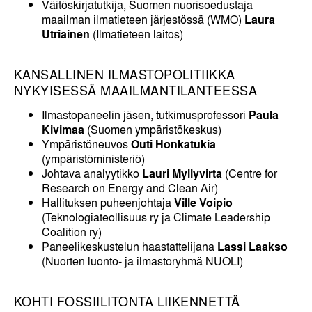
Väitöskirjatutkija, Suomen nuorisoedustaja
maailman ilmatieteen järjestössä (WMO)
Laura
Utriainen
(Ilmatieteen laitos)
KANSALLINEN ILMASTOPOLITIIKKA
NYKYISESSÄ MAAILMANTILANTEESSA
Ilmastopaneelin jäsen, tutkimusprofessori
Paula
Kivimaa
(Suomen ympäristökeskus)
Ympäristöneuvos
Outi Honkatukia
(ympäristöministeriö)
Johtava analyytikko
Lauri Myllyvirta
(Centre for
Research on Energy and Clean Air)
Hallituksen puheenjohtaja
Ville Voipio
(Teknologiateollisuus ry ja Climate Leadership
Coalition ry)
Paneelikeskustelun haastattelijana
Lassi Laakso
(Nuorten luonto- ja ilmastoryhmä NUOLI)
KOHTI FOSSIILITONTA LIIKENNETTÄ