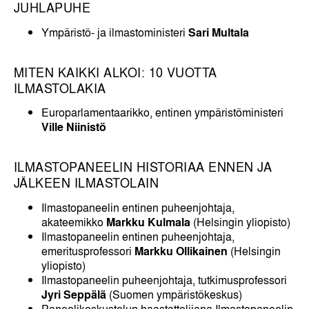
JUHLAPUHE
Ympäristö- ja ilmastoministeri
Sari Multala
MITEN KAIKKI ALKOI: 10 VUOTTA
ILMASTOLAKIA
Europarlamentaarikko, entinen ympäristöministeri
Ville Niinistö
ILMASTOPANEELIN HISTORIAA ENNEN JA
JÄLKEEN ILMASTOLAIN
Ilmastopaneelin entinen puheenjohtaja,
akateemikko
Markku Kulmala
(Helsingin yliopisto)
Ilmastopaneelin entinen puheenjohtaja,
emeritusprofessori
Markku Ollikainen
(Helsingin
yliopisto)
Ilmastopaneelin puheenjohtaja, tutkimusprofessori
Jyri Seppälä
(Suomen ympäristökeskus)
Paneelikeskustelun haastattelijana Ilmastopaneelin