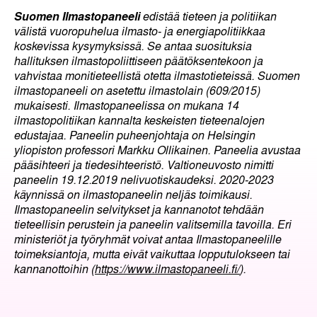
Suomen Ilmastopaneeli
edistää tieteen ja politiikan
välistä vuoropuhelua ilmasto- ja energiapolitiikkaa
koskevissa kysymyksissä. Se antaa suosituksia
hallituksen ilmastopoliittiseen päätöksentekoon ja
vahvistaa monitieteellistä otetta ilmastotieteissä. Suomen
ilmastopaneeli on asetettu ilmastolain (609/2015)
mukaisesti. Ilmastopaneelissa on mukana 14
ilmastopolitiikan kannalta keskeisten tieteenalojen
edustajaa. Paneelin puheenjohtaja on Helsingin
yliopiston professori Markku Ollikainen. Paneelia avustaa
pääsihteeri ja tiedesihteeristö. Valtioneuvosto nimitti
paneelin 19.12.2019 nelivuotiskaudeksi. 2020-2023
käynnissä on ilmastopaneelin neljäs toimikausi.
Ilmastopaneelin selvitykset ja kannanotot tehdään
tieteellisin perustein ja paneelin valitsemilla tavoilla. Eri
ministeriöt ja työryhmät voivat antaa Ilmastopaneelille
toimeksiantoja, mutta eivät vaikuttaa lopputulokseen tai
kannanottoihin (
https://www.ilmastopaneeli.fi/
).