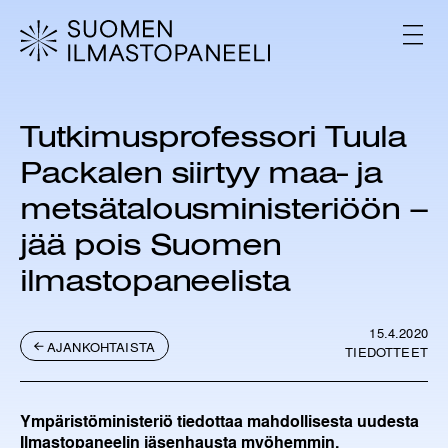
H
y
V
p
A
L
p
I
ä
K
ä
K
Tutkimusprofessori Tuula
s
O
i
Packalen siirtyy maa- ja
s
ä
metsätalousministeriöön –
l
jää pois Suomen
t
ö
ilmastopaneelista
ö
n
15.4.2020
AJANKOHTAISTA
TIEDOTTEET
Ympäristöministeriö tiedottaa mahdollisesta uudesta
Ilmastopaneelin jäsenhausta myöhemmin.