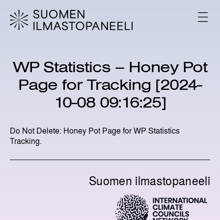
H
y
V
p
A
L
p
I
ä
K
ä
K
WP Statistics – Honey Pot
s
O
i
Page for Tracking [2024-
s
ä
10-08 09:16:25]
l
t
ö
Do Not Delete: Honey Pot Page for WP Statistics
ö
Tracking.
n
Suomen ilmastopaneeli