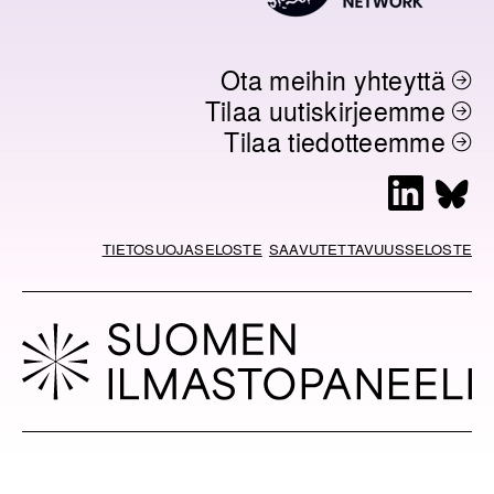
Ota meihin yhteyttä
Tilaa uutiskirjeemme
Tilaa tiedotteemme
L
B
i
l
n
u
TIETOSUOJASELOSTE
SAAVUTETTAVUUSSELOSTE
k
e
e
s
d
k
I
y
n