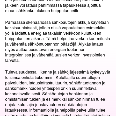
jälkeen voi lataus pahimmassa tapauksessa ajoittua
muun sähkönkulutuksen huipputunneille.
Parhaassa skenaariossa sähköautojen akkuja käytetään
kaksisuuntaisesti, jolloin niistä vapautetaan esimerkiksi
yöllä ladattua energiaa takaisin verkkoon kulutuksen
huipputuntien aikana. Tämä helpottaa verkon kuormitusta
ja vähentää sähköntuotannon päästöjä. Älykäs lataus
myös auttaa uusiutuvan energian tuotannon
integroinnissa ja vähentää uusien verkon investointien
tarvetta.
Tulevaisuudessa liikenne ja sähköjärjestelmä kytkeytyvät
toisiinsa entistä tiukemmin. Kuluttajille suunnattujen
palveluiden, latausinfrastruktuurin, sähköntuotannon ja
sähkömarkkinoiden yhteispeli onkin suunniteltava
kokonaisvaltaisesti. Sähköautojen hankinnan ja
omistamisen tukien ja esimerkiksi sähkön hinnan tulee
ohjata kuluttajia joustavuuteen sähköautojen
latauksessa. Informaatiolla ja helpoilla palveluilla tulee
myös madaltaa käyttäjien kynnystä hyödyntää älykästä ja