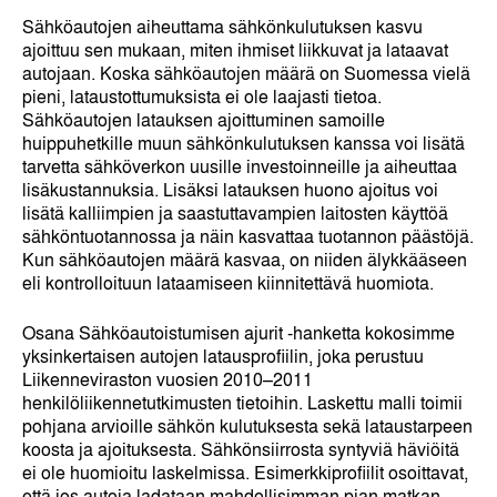
Sähköautojen aiheuttama sähkönkulutuksen kasvu
ajoittuu sen mukaan, miten ihmiset liikkuvat ja lataavat
autojaan. Koska sähköautojen määrä on Suomessa vielä
pieni, lataustottumuksista ei ole laajasti tietoa.
Sähköautojen latauksen ajoittuminen samoille
huippuhetkille muun sähkönkulutuksen kanssa voi lisätä
tarvetta sähköverkon uusille investoinneille ja aiheuttaa
lisäkustannuksia. Lisäksi latauksen huono ajoitus voi
lisätä kalliimpien ja saastuttavampien laitosten käyttöä
sähköntuotannossa ja näin kasvattaa tuotannon päästöjä.
Kun sähköautojen määrä kasvaa, on niiden älykkääseen
eli kontrolloituun lataamiseen kiinnitettävä huomiota.
Osana Sähköautoistumisen ajurit -hanketta kokosimme
yksinkertaisen autojen latausprofiilin, joka perustuu
Liikenneviraston vuosien 2010–2011
henkilöliikennetutkimusten tietoihin. Laskettu malli toimii
pohjana arvioille sähkön kulutuksesta sekä lataustarpeen
koosta ja ajoituksesta. Sähkönsiirrosta syntyviä häviöitä
ei ole huomioitu laskelmissa. Esimerkkiprofiilit osoittavat,
että jos autoja ladataan mahdollisimman pian matkan