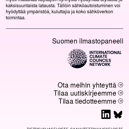
kaksisuuntaista latausta. Tällöin sähköautoistuminen voi
hyödyttää ympäristöä, kuluttajia ja koko sähköverkon
toimintaa.
Suomen ilmastopaneeli
Ota meihin yhteyttä
Tilaa uutiskirjeemme
Tilaa tiedotteemme
L
B
i
l
TIETOSUOJASELOSTE
SAAVUTETTAVUUSSELOSTE