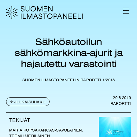
H
y
V
p
A
L
p
I
ä
K
ä
K
Sähköautoilun
s
O
i
sähkömarkkina-ajurit ja
s
ä
hajautettu varastointi
l
t
ö
SUOMEN ILMASTOPANEELIN RAPORTTI 1/2018
ö
n
29.8.2019
JULKAISUHAKU
RAPORTTI
TEKIJÄT
MARIA KOPSAKANGAS-SAVOLAINEN,
TEEMU MERILÄINEN