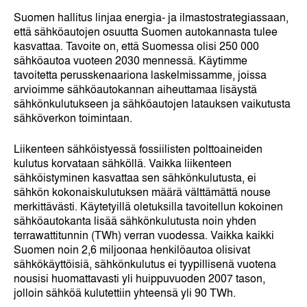
Suomen hallitus linjaa energia- ja ilmastostrategiassaan,
että sähköautojen osuutta Suomen autokannasta tulee
kasvattaa. Tavoite on, että Suomessa olisi 250 000
sähköautoa vuoteen 2030 mennessä. Käytimme
tavoitetta perusskenaariona laskelmissamme, joissa
arvioimme sähköautokannan aiheuttamaa lisäystä
sähkönkulutukseen ja sähköautojen latauksen vaikutusta
sähköverkon toimintaan.
Liikenteen sähköistyessä fossiilisten polttoaineiden
kulutus korvataan sähköllä. Vaikka liikenteen
sähköistyminen kasvattaa sen sähkönkulutusta, ei
sähkön kokonaiskulutuksen määrä välttämättä nouse
merkittävästi. Käytetyillä oletuksilla tavoitellun kokoinen
sähköautokanta lisää sähkönkulutusta noin yhden
terrawattitunnin (TWh) verran vuodessa. Vaikka kaikki
Suomen noin 2,6 miljoonaa henkilöautoa olisivat
sähkökäyttöisiä, sähkönkulutus ei tyypillisenä vuotena
nousisi huomattavasti yli huippuvuoden 2007 tason,
jolloin sähköä kulutettiin yhteensä yli 90 TWh.