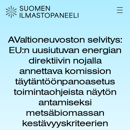
H
y
V
p
A
L
p
I
ä
K
ä
K
AValtioneuvoston selvitys:
s
O
i
EU:n uusiutuvan energian
s
ä
direktiivin nojalla
l
annettava komission
t
ö
täytäntöönpanoasetus
ö
n
toimintaohjeista näytön
antamiseksi
metsäbiomassan
kestävyyskriteerien