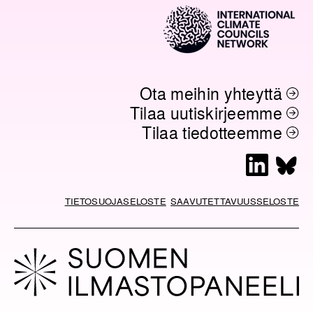
Ota meihin yhteyttä
Tilaa uutiskirjeemme
Tilaa tiedotteemme
L
B
i
l
n
u
TIETOSUOJASELOSTE
SAAVUTETTAVUUSSELOSTE
k
e
e
s
d
k
I
y
n