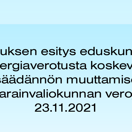
ituksen esitys eduskun
ergiaverotusta koske
säädännön muuttamis
varainvaliokunnan vero
23.11.2021