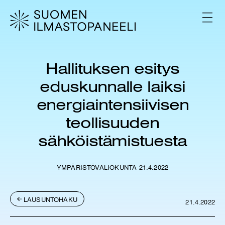
H
y
V
p
A
L
p
I
ä
K
ä
K
Hallituksen esitys
s
O
i
eduskunnalle laiksi
s
ä
energiaintensiivisen
l
teollisuuden
t
ö
sähköistämistuesta
ö
n
YMPÄRISTÖVALIOKUNTA 21.4.2022
LAUSUNTOHAKU
21.4.2022