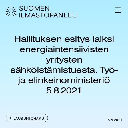
H
y
V
p
A
L
p
I
ä
K
ä
K
Hallituksen esitys laiksi
s
O
i
energiaintensiivisten
s
ä
yritysten
l
sähköistämistuesta. Työ-
t
ö
ja elinkeinoministeriö
ö
n
5.8.2021
LAUSUNTOHAKU
5.8.2021