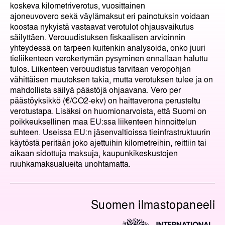
koskeva kilometriverotus, vuosittainen
ajoneuvovero sekä väylämaksut eri painotuksin voidaan
koostaa nykyistä vastaavat verotulot ohjausvaikutus
säilyttäen. Verouudistuksen fiskaalisen arvioinnin
yhteydessä on tarpeen kuitenkin analysoida, onko juuri
tieliikenteen verokertymän pysyminen ennallaan haluttu
tulos. Liikenteen verouudistus tarvitaan veropohjan
vähittäisen muutoksen takia, mutta verotuksen tulee ja on
mahdollista säilyä päästöjä ohjaavana. Vero per
päästöyksikkö (€/CO2-ekv) on haittaverona perusteltu
verotustapa. Lisäksi on huomionarvoista, että Suomi on
poikkeuksellinen maa EU:ssa liikenteen hinnoittelun
suhteen. Useissa EU:n jäsenvaltioissa tieinfrastruktuurin
käytöstä peritään joko ajettuihin kilometreihin, reittiin tai
aikaan sidottuja maksuja, kaupunkikeskustojen
ruuhkamaksualueita unohtamatta.
Suomen ilmastopaneeli