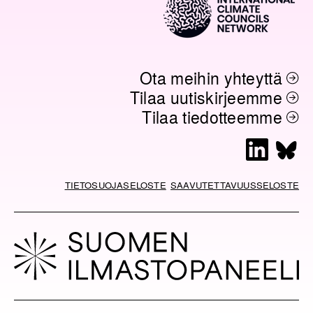
Ota meihin yhteyttä
Tilaa uutiskirjeemme
Tilaa tiedotteemme
L
B
i
l
n
u
TIETOSUOJASELOSTE
SAAVUTETTAVUUSSELOSTE
k
e
e
s
d
k
I
y
n