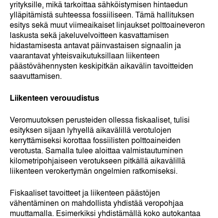
yrityksille, mikä tarkoittaa sähköistymisen hintaedun
ylläpitämistä suhteessa fossiiliseen. Tämä hallituksen
esitys sekä muut viimeaikaiset linjaukset polttoaineveron
laskusta sekä jakeluvelvoitteen kasvattamisen
hidastamisesta antavat päinvastaisen signaalin ja
vaarantavat yhteisvaikutuksillaan liikenteen
päästövähennysten keskipitkän aikavälin tavoitteiden
saavuttamisen.
Liikenteen verouudistus
Veromuutoksen perusteiden ollessa fiskaaliset, tulisi
esityksen sijaan lyhyellä aikavälillä verotulojen
kerryttämiseksi korottaa fossiilisten polttoaineiden
verotusta. Samalla tulee aloittaa valmistautuminen
kilometripohjaiseen verotukseen pitkällä aikavälillä
liikenteen verokertymän ongelmien ratkomiseksi.
Fiskaaliset tavoitteet ja liikenteen päästöjen
vähentäminen on mahdollista yhdistää veropohjaa
muuttamalla. Esimerkiksi yhdistämällä koko autokantaa