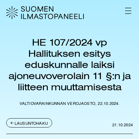
H
y
V
p
A
L
p
I
ä
K
ä
K
HE 107/2024 vp
s
O
i
Hallituksen esitys
s
ä
eduskunnalle laiksi
l
ajoneuvoverolain 11 §:n ja
t
ö
liitteen muuttamisesta
ö
n
VALTIOVARAINKUNNAN VEROJAOSTO, 22.10.2024.
LAUSUNTOHAKU
21.10.2024