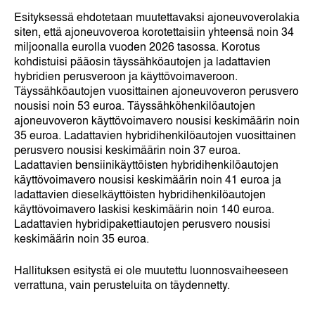
Esityksessä ehdotetaan muutettavaksi ajoneuvoverolakia
siten, että ajoneuvoveroa korotettaisiin yhteensä noin 34
miljoonalla eurolla vuoden 2026 tasossa. Korotus
kohdistuisi pääosin täyssähköautojen ja ladattavien
hybridien perusveroon ja käyttövoimaveroon.
Täyssähköautojen vuosittainen ajoneuvoveron perusvero
nousisi noin 53 euroa. Täyssähköhenkilöautojen
ajoneuvoveron käyttövoimavero nousisi keskimäärin noin
35 euroa. Ladattavien hybridihenkilöautojen vuosittainen
perusvero nousisi keskimäärin noin 37 euroa.
Ladattavien bensiinikäyttöisten hybridihenkilöautojen
käyttövoimavero nousisi keskimäärin noin 41 euroa ja
ladattavien dieselkäyttöisten hybridihenkilöautojen
käyttövoimavero laskisi keskimäärin noin 140 euroa.
Ladattavien hybridipakettiautojen perusvero nousisi
keskimäärin noin 35 euroa.
Hallituksen esitystä ei ole muutettu luonnosvaiheeseen
verrattuna, vain perusteluita on täydennetty.