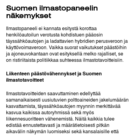
Suomen ilmastopaneelin
näkemykset
Ilmastopaneeli ei kannata esitystä korottaa
henkilöautoilun verotusta kohdistuen pääosin
täyssähköautojen ja ladattavien hybridien perusveroon ja
käyttövoimaveroon. Vaikka suorat vaikutukset päästöihin
ja ajoneuvokantaan ovat esityksellä melko rajalliset, se
on ristiriitaista politiikkaa suhteessa ilmastotavoitteisiin.
Liikenteen päästövähennykset ja Suomen
ilmastotavoitteet
Ilmastotavoitteiden saavuttaminen edellyttää
samanaikaisesti uusiutuvien polttoaineiden jakelumäärän
kasvattamista, täyssähköautojen myynnin merkittävää
kasvua kaikissa autoryhmissä sekä myös
liikennesuoritteen vähenemistä. Näitä kaikkia tulee
edistää ennustettavasti ja määrätietoisesti pitkän
aikavälin näkymän luomiseksi sekä kansalaisille että