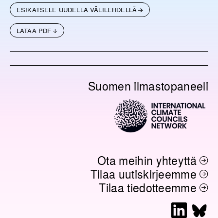
ESIKATSELE UUDELLA VÄLILEHDELLÄ
LATAA PDF
Suomen ilmastopaneeli
Ota meihin yhteyttä
Tilaa uutiskirjeemme
Tilaa tiedotteemme
L
B