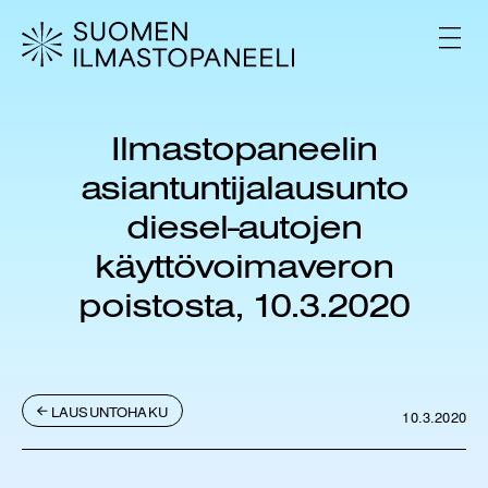
H
y
V
p
A
L
p
I
ä
K
ä
K
Ilmastopaneelin
s
O
i
asiantuntijalausunto
s
ä
diesel-autojen
l
käyttövoimaveron
t
ö
poistosta, 10.3.2020
ö
n
LAUSUNTOHAKU
10.3.2020