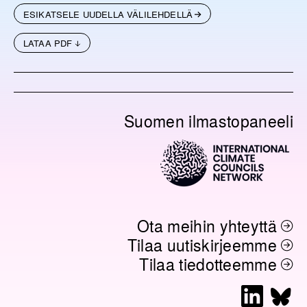
ESIKATSELE UUDELLA VÄLILEHDELLÄ
LATAA PDF
Suomen ilmastopaneeli
Ota meihin yhteyttä
Tilaa uutiskirjeemme
Tilaa tiedotteemme
L
B