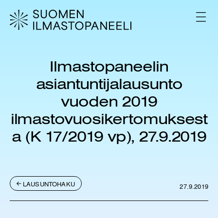
H
y
V
p
A
L
p
I
ä
K
ä
K
Ilmastopaneelin
s
O
i
asiantuntijalausunto
s
ä
vuoden 2019
l
ilmastovuosikertomuksest
t
ö
a (K 17/2019 vp), 27.9.2019
ö
n
LAUSUNTOHAKU
27.9.2019